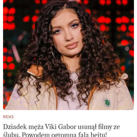
NEWS
Dziadek męża Viki Gabor usunął filmy ze
ślubu. Powodem ogromna fala hejtu!