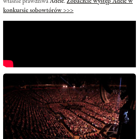
właśnie prawdziwa
Adele
.
Zobaczcie występ Adele w
konkursie sobowtórów >>>