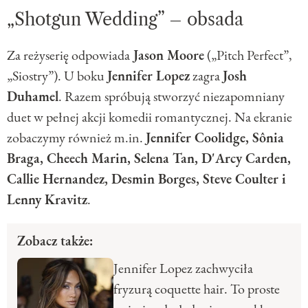
„Shotgun Wedding” – obsada
Za reżyserię odpowiada
Jason Moore
(„Pitch Perfect”,
„Siostry”). U boku
Jennifer Lopez
zagra
Josh
Duhamel
. Razem spróbują stworzyć niezapomniany
duet w pełnej akcji komedii romantycznej. Na ekranie
zobaczymy również m.in.
Jennifer Coolidge, Sônia
Braga, Cheech Marin, Selena Tan, D'Arcy Carden,
Callie Hernandez, Desmin Borges, Steve Coulter i
Lenny Kravitz
.
Zobacz także:
Jennifer Lopez zachwyciła
fryzurą coquette hair. To proste