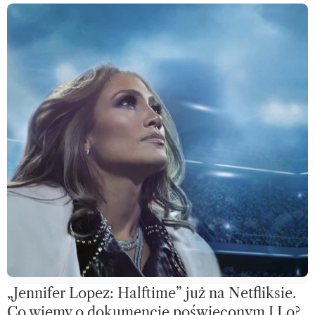
„Jennifer Lopez: Halftime” już na Netfliksie.
Co wiemy o dokumencie poświęconym J.Lo?