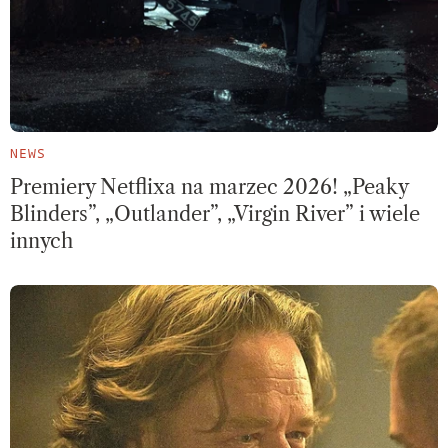
NEWS
Premiery Netflixa na marzec 2026! „Peaky
Blinders”, „Outlander”, „Virgin River” i wiele
innych