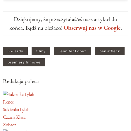
Dziękujemy, że przeczytałaś/eś nasz artykuł do
końca. Bądź na bieżąco!
Obserwuj nas w Google
.
Gwiazdy
filmy
Jennifer Lopez
ben affleck
premiery filmowe
Redakcja poleca
Renee
Sukienka Lylah
Czarna Klasa
Zobacz