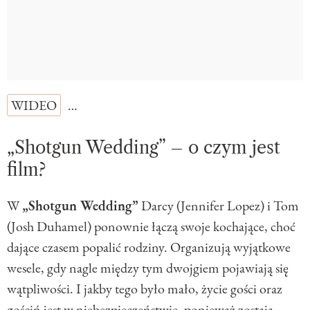
WIDEO
…
„Shotgun Wedding” – o czym jest
film?
W
„Shotgun Wedding”
Darcy (Jennifer Lopez) i Tom
(Josh Duhamel) ponownie łączą swoje kochające, choć
dające czasem popalić rodziny. Organizują wyjątkowe
wesele, gdy nagle między tym dwojgiem pojawiają się
wątpliwości. I jakby tego było mało, życie gości oraz
gościń jest w niebezpieczeństwie, ponieważ zostają