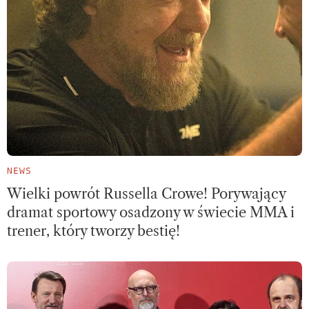
NEWS
Wielki powrót Russella Crowe! Porywający
dramat sportowy osadzony w świecie MMA i
trener, który tworzy bestię!