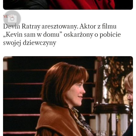
NEWS
Devin Ratray aresztowany. Aktor z filmu
„Kevin sam w domu” oskarżony o pobicie
swojej dziewczyny