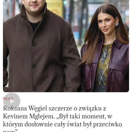
NEWS
Roksana Węgiel szczerze o związku z
Kevinem Mglejem. „Był taki moment, w
którym dosłownie cały świat był przeciwko