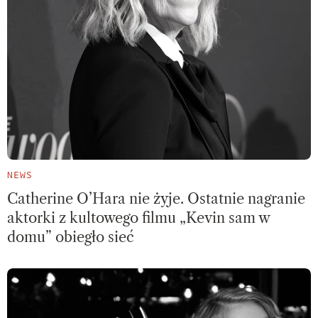
NEWS
Catherine O’Hara nie żyje. Ostatnie nagranie
aktorki z kultowego filmu „Kevin sam w
domu” obiegło sieć