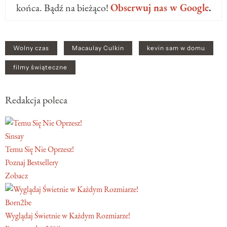
końca. Bądź na bieżąco!
Obserwuj nas w Google
.
Wolny czas
Macaulay Culkin
kevin sam w domu
filmy świąteczne
Redakcja poleca
Sinsay
Temu Się Nie Oprzesz!
Poznaj Bestsellery
Zobacz
Born2be
Wyglądaj Świetnie w Każdym Rozmiarze!