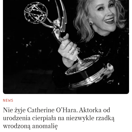
NEWS
Nie żyje Catherine O’Hara. Aktorka od
urodzenia cierpiała na niezwykle rzadką
wrodzoną anomalię