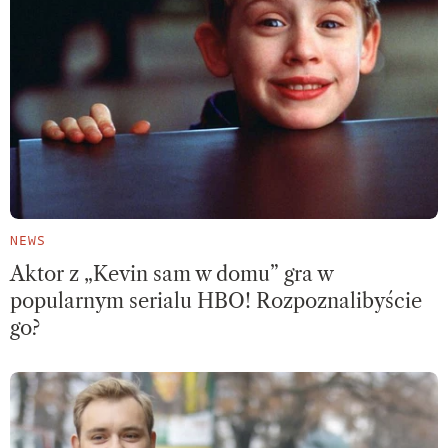
NEWS
Aktor z „Kevin sam w domu” gra w
popularnym serialu HBO! Rozpoznalibyście
go?