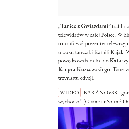
„
Taniec z Gwiazdami
” trafił 
telewidzów w całej Polsce. W h
triumfował prezenter telewizyjn
u boku tancerki Kamili Kajak. 
powędrowała m.in. do
Katarzy
Kacpra Kuszewskiego
. Tanecz
trzynastu edycji.
WIDEO
BARANOVSKI gorzko
wychodzi” [Glamour Sound O