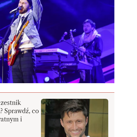
czestnik
? Sprawdź, co
watnym i