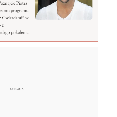
Poznajcie Piotra
sezonu programu
 z Gwiazdami” w
o z
odego pokolenia.