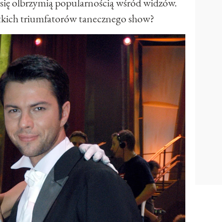
y się olbrzymią popularnością wśród widzów.
tkich triumfatorów tanecznego show?