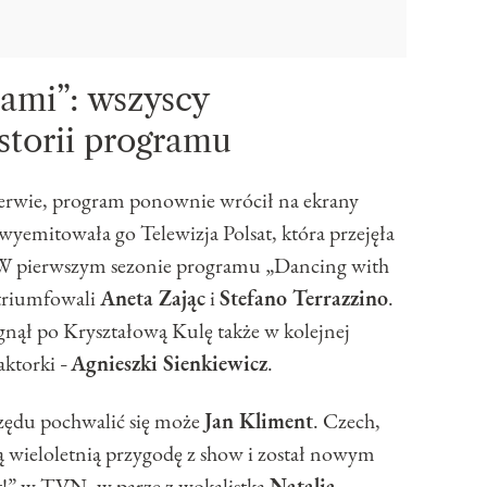
ami”: wszyscy
storii programu
zerwie, program ponownie wrócił na ekrany
yemitowała go Telewizja Polsat, która przejęła
 W pierwszym sezonie programu „Dancing with
 triumfowali
Aneta Zając
i
Stefano Terrazzino
.
gnął po Kryształową Kulę także w kolejnej
aktorki
Agnieszki Sienkiewicz
.
–
rzędu pochwalić się może
Jan Kliment
. Czech,
 wieloletnią przygodę z show i został nowym
!” w TVN, w parze z wokalistką
Natalią