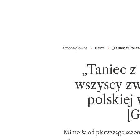
Strona główna
News
„Taniec z Gwiaz
„Taniec z
wszyscy zw
polskiej
[
Mimo że od pierwszego sezo