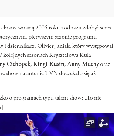
na ekrany wiosną 2005 roku i od razu zdobył serca
istorycznym, pierwszym sezonie programu
y i dziennikarz, Olivier Janiak, który występował
W kolejnych sezonach Kryształowa Kula
ny Cichopek
,
Kingi Rusin
,
Anny Muchy
oraz
ne show na antenie TVN doczekało się aż
 o programach typu talent show: „To nie
n]