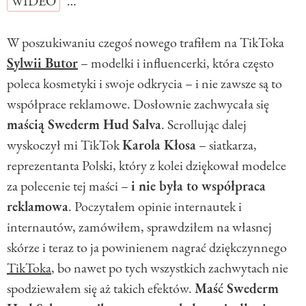
WIDEO
…
W poszukiwaniu czegoś nowego trafiłem na TikToka
Sylwii Butor
– modelki i influencerki, która często
poleca kosmetyki i swoje odkrycia – i nie zawsze są to
współprace reklamowe. Dosłownie zachwycała się
maścią Swederm Hud Salva
. Scrollując dalej
wyskoczył mi TikTok
Karola Kłosa
– siatkarza,
reprezentanta Polski, który z kolei dziękował modelce
za polecenie tej maści –
i nie była to współpraca
reklamowa
. Poczytałem opinie internautek i
internautów, zamówiłem, sprawdziłem na własnej
skórze i teraz to ja powinienem nagrać dziękczynnego
TikToka
, bo nawet po tych wszystkich zachwytach nie
spodziewałem się aż takich efektów.
Maść Swederm