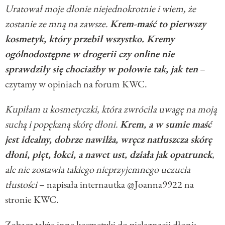
Uratował moje dłonie niejednokrotnie i wiem, że
zostanie ze mną na zawsze.
Krem-maść to pierwszy
kosmetyk, który przebił wszystko. Kremy
ogólnodostępne w drogerii czy online nie
sprawdziły się chociażby w połowie tak, jak ten
–
czytamy w opiniach na forum KWC.
Kupiłam u kosmetyczki, która zwróciła uwagę na moją
suchą i popękaną skórę dłoni.
Krem, a w sumie maść
jest idealny, dobrze nawilża, wręcz natłuszcza skórę
dłoni, pięt, łokci, a nawet ust, działa jak opatrunek
,
ale nie zostawia takiego nieprzyjemnego uczucia
tłustości
– napisała internautka @Joanna9922 na
stronie KWC.
Zobacz także inne kosmetyki do
pielęgnacji dłoni
: