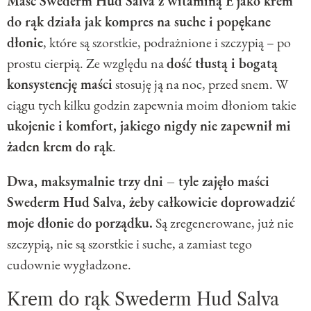
Maść Swederm Hud Salva z witaminą E jako krem
do rąk działa jak kompres na suche i popękane
dłonie
, które są szorstkie, podrażnione i szczypią – po
prostu cierpią. Ze względu na
dość tłustą i bogatą
konsystencję maści
stosuję ją na noc, przed snem. W
ciągu tych kilku godzin zapewnia moim dłoniom takie
ukojenie i komfort, jakiego nigdy nie zapewnił mi
żaden krem do rąk
.
Dwa, maksymalnie trzy dni – tyle zajęło maści
Swederm Hud Salva, żeby całkowicie doprowadzić
moje dłonie do porządku.
Są zregenerowane, już nie
szczypią, nie są szorstkie i suche, a zamiast tego
cudownie wygładzone.
Krem do rąk Swederm Hud Salva