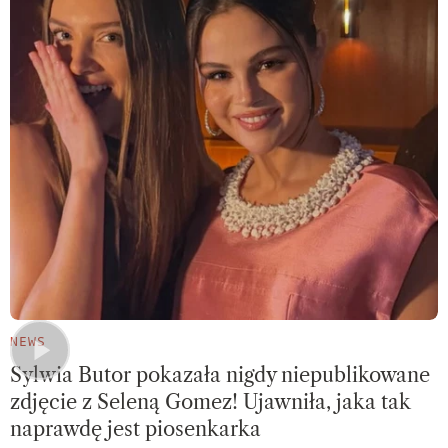
NEWS
Sylwia Butor pokazała nigdy niepublikowane
zdjęcie z Seleną Gomez! Ujawniła, jaka tak
naprawdę jest piosenkarka