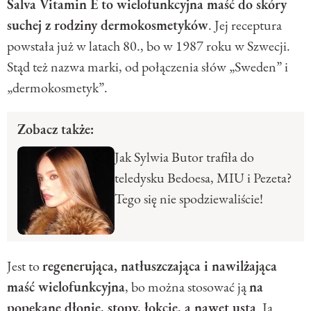
Salva Vitamin E to wielofunkcyjna maść do skóry
suchej z rodziny dermokosmetyków
. Jej receptura
powstała już w latach 80., bo w 1987 roku w Szwecji.
Stąd też nazwa marki, od połączenia słów „Sweden” i
„dermokosmetyk”.
Zobacz także:
Jak Sylwia Butor trafiła do
teledysku Bedoesa, MIU i Pezeta?
Tego się nie spodziewaliście!
Jest to
regenerująca, natłuszczająca i nawilżająca
maść wielofunkcyjna
, bo można stosować ją
na
popękane dłonie, stopy, łokcie, a nawet usta
. Ja