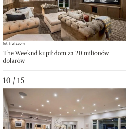
fot. trulia.com
The Weeknd kupił dom za 20 milionów
dolarów
10 / 15