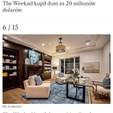
The Weeknd kupił dom za 20 milionów
dolarów
6 / 15
fot. trulia.com