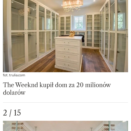
fot. trulia.com
The Weeknd kupił dom za 20 milionów
dolarów
2 / 15