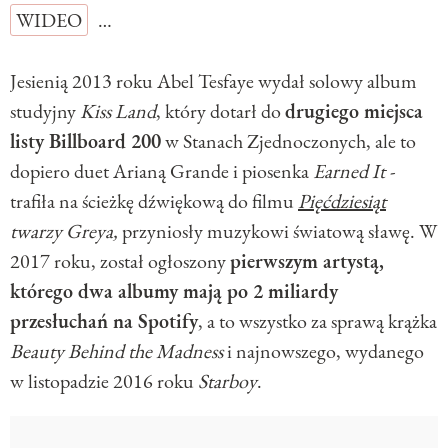
WIDEO
…
Jesienią 2013 roku Abel Tesfaye wydał solowy album
studyjny
Kiss Land
, który dotarł do
drugiego miejsca
listy Billboard 200
w Stanach Zjednoczonych, ale to
dopiero duet Arianą Grande i piosenka
Earned It -
trafiła na ścieżkę dźwiękową do filmu
Pięćdziesiąt
twarzy Greya,
przyniosły muzykowi światową sławę. W
2017 roku, został ogłoszony
pierwszym artystą,
którego dwa albumy mają po 2 miliardy
przesłuchań na Spotify
, a to wszystko za sprawą krążka
Beauty Behind the Madness
i najnowszego, wydanego
w listopadzie 2016 roku
Starboy
.