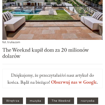
fot. trulia.com
The Weeknd kupił dom za 20 milionów
dolarów
Dziękujemy, że przeczytałaś/eś nasz artykuł do
końca. Bądź na bieżąco!
Obserwuj nas w Google
.
Wnętrza
muzyka
The Weeknd
rozrywka