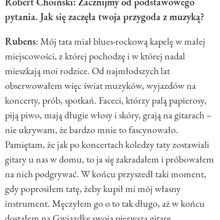
Robert Choiński: Zacznijmy od podstawowego
pytania. Jak się zaczęła twoja przygoda z muzyką?
Rubens
: Mój tata miał blues-rockową kapelę w małej
miejscowości, z której pochodzę i w której nadal
mieszkają moi rodzice. Od najmłodszych lat
obserwowałem więc świat muzyków, wyjazdów na
koncerty, prób, spotkań. Faceci, którzy palą papierosy,
piją piwo, mają długie włosy i skóry, grają na gitarach –
nie ukrywam, że bardzo mnie to fascynowało.
Pamiętam, że jak po koncertach koledzy taty zostawiali
gitary u nas w domu, to ja się zakradałem i próbowałem
na nich podgrywać. W końcu przyszedł taki moment,
gdy poprosiłem tatę, żeby kupił mi mój własny
instrument. Męczyłem go o to tak długo, aż w końcu
dostałem na Gwiazdkę swoją pierwszą gitarę