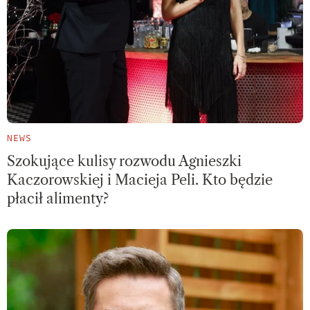
NEWS
Szokujące kulisy rozwodu Agnieszki
Kaczorowskiej i Macieja Peli. Kto będzie
płacił alimenty?