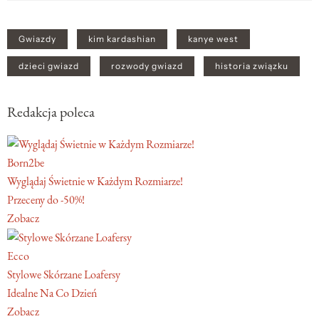
Gwiazdy
kim kardashian
kanye west
dzieci gwiazd
rozwody gwiazd
historia związku
Redakcja poleca
Born2be
Wyglądaj Świetnie w Każdym Rozmiarze!
Przeceny do -50%!
Zobacz
Ecco
Stylowe Skórzane Loafersy
Idealne Na Co Dzień
Zobacz