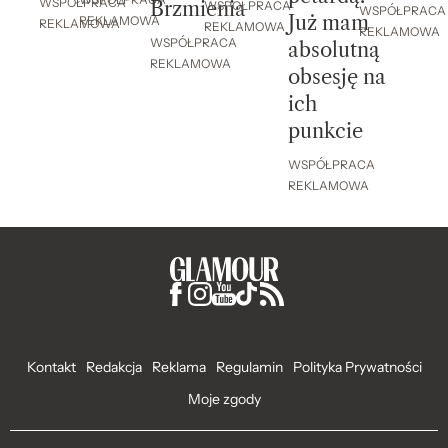
WSPÓŁPRACA
WSPÓŁPRACA
Brzmienia
WSPÓŁPRACA
WSPÓŁPRACA
Już mam
REKLAMOWA
REKLAMOWA
REKLAMOWA
REKLAMOWA
WSPÓŁPRACA
absolutną
REKLAMOWA
obsesję na
ich
punkcie
WSPÓŁPRACA
REKLAMOWA
Kontakt
Redakcja
Reklama
Regulamin
Polityka Prywatności
Moje zgody