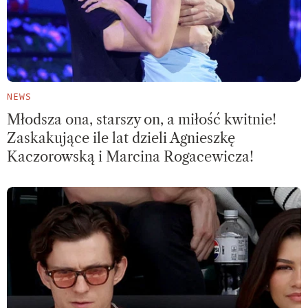
NEWS
Młodsza ona, starszy on, a miłość kwitnie!
Zaskakujące ile lat dzieli Agnieszkę
Kaczorowską i Marcina Rogacewicza!