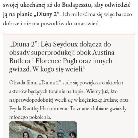
swojej ukochanej aż do Budapesztu, aby odwiedzić
ją na planie „Diuny 2”
. Ich miłość ma się więc bardzo
dobrze i nie ma powodów do zmartwień.
„Diuna 2”: Léa Seydoux dołącza do
obsady superprodukcji obok Austina
Butlera i Florence Pugh oraz innych
gwiazd. W kogo się wcieli?
Obsada filmu „Diuna 2” stale się powiększa o aktorki i
aktorów będących totalnie na topie. Wiemy już, kto
najprawdopodobniej wcieli się w księżniczkę Irulanę oraz
Feyda-Rauthę Harkonnena. To znane i lubiane gwiazdy
młodego pokolenia.