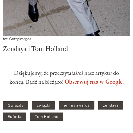
fot. Getty Images
Zendaya i Tom Holland
Dziękujemy, że przeczytałaś/eś nasz artykuł do
końca. Bądź na bieżąco!
Obserwuj nas w Google
.
Gwiazdy
związki
emmy awards
zendaya
Euforia
Tom Holland