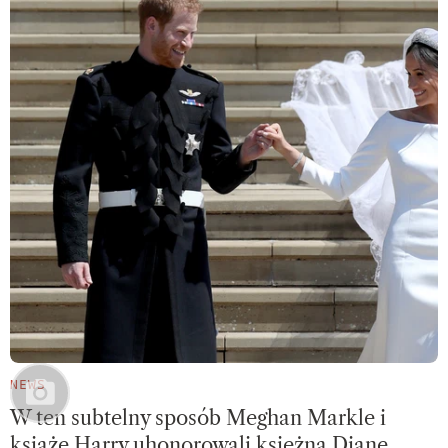
NEWS
W ten subtelny sposób Meghan Markle i
książę Harry uhonorowali księżną Dianę