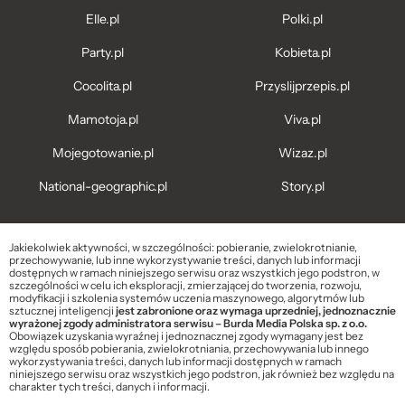
Elle.pl
Polki.pl
Party.pl
Kobieta.pl
Cocolita.pl
Przyslijprzepis.pl
Mamotoja.pl
Viva.pl
Mojegotowanie.pl
Wizaz.pl
National-geographic.pl
Story.pl
Jakiekolwiek aktywności, w szczególności: pobieranie, zwielokrotnianie,
przechowywanie, lub inne wykorzystywanie treści, danych lub informacji
dostępnych w ramach niniejszego serwisu oraz wszystkich jego podstron, w
szczególności w celu ich eksploracji, zmierzającej do tworzenia, rozwoju,
modyfikacji i szkolenia systemów uczenia maszynowego, algorytmów lub
sztucznej inteligencji
jest zabronione oraz wymaga uprzedniej, jednoznacznie
wyrażonej zgody administratora serwisu – Burda Media Polska sp. z o.o.
Obowiązek uzyskania wyraźnej i jednoznacznej zgody wymagany jest bez
względu sposób pobierania, zwielokrotniania, przechowywania lub innego
wykorzystywania treści, danych lub informacji dostępnych w ramach
niniejszego serwisu oraz wszystkich jego podstron, jak również bez względu na
charakter tych treści, danych i informacji.