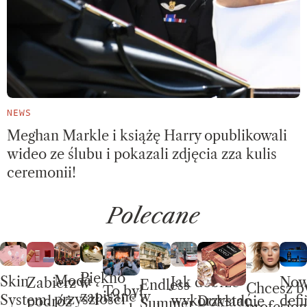
NEWS
Meghan Markle i książę Harry opublikowali
wideo ze ślubu i pokazali zdjęcia zza kulis
ceremonii!
Polecane
Piękno
Moda
Skin
No
Jak dobrze
Zabierz w
Endless
Chcesz b
To był
zapisane w
przyszłości
System.
defi
wykorzystać
Dokładnie
podróż
Summer –
profesjon