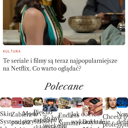
KULTURA
Te seriale i filmy są teraz najpopularniejsze
na Netflix. Co warto oglądać?
Polecane
Piękno
Moda
Skin
No
Jak dobrze
Zabierz w
Endless
Chcesz b
To był
zapisane w
przyszłości
System.
defi
wykorzystać
Dokładnie
podróż
Summer –
profesjon
weekend
składzie. Jak