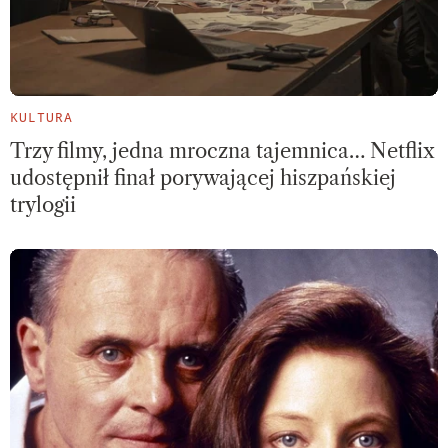
KULTURA
Trzy filmy, jedna mroczna tajemnica… Netflix
udostępnił finał porywającej hiszpańskiej
trylogii