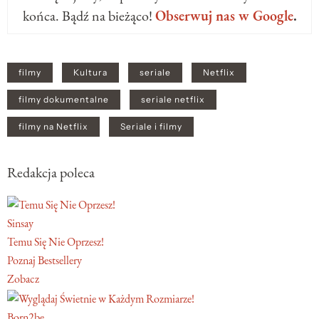
końca. Bądź na bieżąco!
Obserwuj nas w Google
.
filmy
Kultura
seriale
Netflix
filmy dokumentalne
seriale netflix
filmy na Netflix
Seriale i filmy
Redakcja poleca
Sinsay
Temu Się Nie Oprzesz!
Poznaj Bestsellery
Zobacz
Born2be