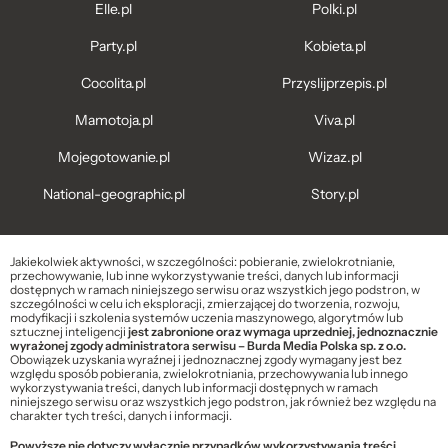
Elle.pl
Polki.pl
Party.pl
Kobieta.pl
Cocolita.pl
Przyslijprzepis.pl
Mamotoja.pl
Viva.pl
Mojegotowanie.pl
Wizaz.pl
National-geographic.pl
Story.pl
Jakiekolwiek aktywności, w szczególności: pobieranie, zwielokrotnianie,
przechowywanie, lub inne wykorzystywanie treści, danych lub informacji
dostępnych w ramach niniejszego serwisu oraz wszystkich jego podstron, w
szczególności w celu ich eksploracji, zmierzającej do tworzenia, rozwoju,
modyfikacji i szkolenia systemów uczenia maszynowego, algorytmów lub
sztucznej inteligencji
jest zabronione oraz wymaga uprzedniej, jednoznacznie
wyrażonej zgody administratora serwisu – Burda Media Polska sp. z o.o.
Obowiązek uzyskania wyraźnej i jednoznacznej zgody wymagany jest bez
względu sposób pobierania, zwielokrotniania, przechowywania lub innego
wykorzystywania treści, danych lub informacji dostępnych w ramach
niniejszego serwisu oraz wszystkich jego podstron, jak również bez względu na
charakter tych treści, danych i informacji.
Powyższe nie dotyczy wyłącznie przypadków wykorzystywania treści,