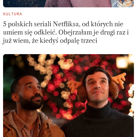
KULTURA
5 polskich seriali Netfliksa, od których nie
umiem się odkleić. Obejrzałam je drugi raz i
już wiem, że kiedyś odpalę trzeci