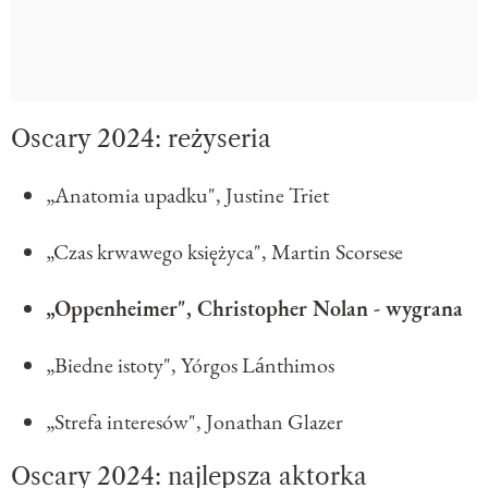
Oscary 2024: reżyseria
„Anatomia upadku", Justine Triet
„Czas krwawego księżyca", Martin Scorsese
„Oppenheimer", Christopher Nolan - wygrana
„Biedne istoty", Yórgos Lánthimos
„Strefa interesów", Jonathan Glazer
Oscary 2024: najlepsza aktorka