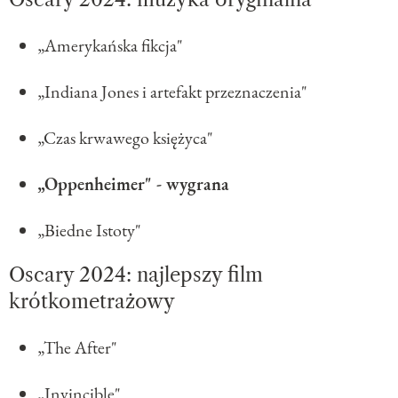
„Amerykańska fikcja"
„Indiana Jones i artefakt przeznaczenia"
„Czas krwawego księżyca"
„Oppenheimer" - wygrana
„Biedne Istoty"
Oscary 2024: najlepszy film
krótkometrażowy
„The After"
„Invincible"