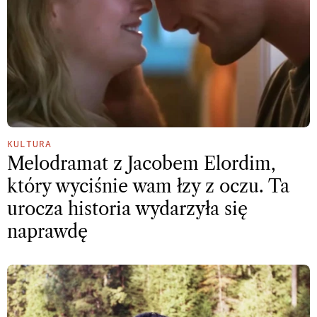
KULTURA
Melodramat z Jacobem Elordim,
który wyciśnie wam łzy z oczu. Ta
urocza historia wydarzyła się
naprawdę