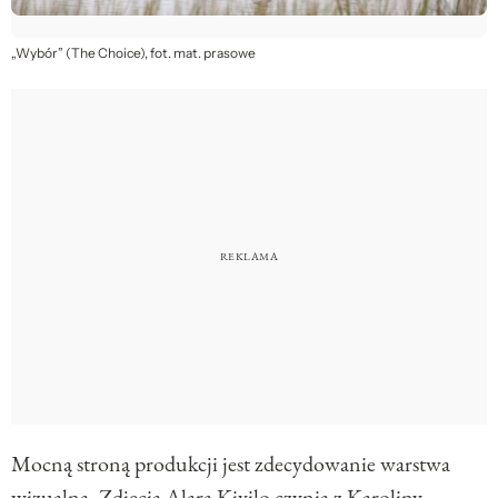
„Wybór” (The Choice), fot. mat. prasowe
Mocną stroną produkcji jest zdecydowanie warstwa
wizualna. Zdjęcia Alara Kivilo czynią z Karoliny