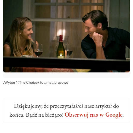
„Wybór” (The Choice), fot. mat. prasowe
Dziękujemy, że przeczytałaś/eś nasz artykuł do
końca. Bądź na bieżąco!
Obserwuj nas w Google
.