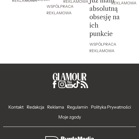
Już mam
REKLAMOWA
REKLAMOWA
REKLAMOWA
WSPÓŁPRACA
absolutną
REKLAMOWA
obsesję na
ich
punkcie
WSPÓŁPRACA
REKLAMOWA
Kontakt
Redakcja
Reklama
Regulamin
Polityka Prywatności
Moje zgody