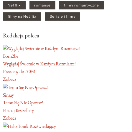
Netflix
romanse
filmy romantyczne
filmy na Netflix
Seriale i filmy
Redakcja poleca
Born2be
Wyglądaj Świetnie w Każdym Rozmiarze!
Przeceny do -50%!
Zobacz
Sinsay
Temu Się Nie Oprzesz!
Poznaj Bestsellery
Zobacz