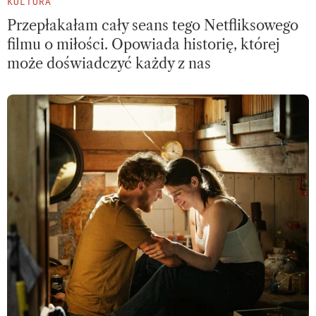
KULTURA
Przepłakałam cały seans tego Netfliksowego
filmu o miłości. Opowiada historię, której
może doświadczyć każdy z nas