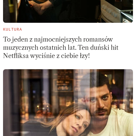
KULTURA
To jeden z najmocniejszych romansów
muzycznych ostatnich lat. Ten duński hit
Netfliksa wyciśnie z ciebie łzy!