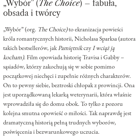
„Wybór” (
The Choice
) – fabuła,
obsada i twórcy
„Wybór” (org.
The Choice)
to ekranizacja powieści
króla romantycznych historii, Nicholasa Sparksa (autora
takich bestsellerów, jak
Pamiętnik
czy
I wciąż ją
kocham)
. Film opowiada historię Travisa i Gabby –
sąsiadów, którzy zakochują się w sobie pomimo
początkowej niechęci i zupełnie różnych charakterów.
On to pewny siebie, beztroski chłopak z prowincji. Ona
jest uporządkowaną lekarką weterynarii, która właśnie
wprowadziła się do domu obok. To tylko z pozoru
kolejna smutna opowieść o miłości. Tak naprawdę jest
dramatyczną historią pełną trudnych wyborów,
poświęcenia i bezwarunkowego uczucia.