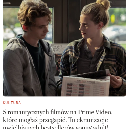
KULTURA
5 romantycznych filmów na Prime Video,
które mogłaś przegapić. To ekranizacje
uwielbianych bestsellerów young adult!