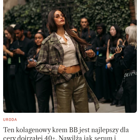
URODA
Ten kolagenowy krem BB jest najlepszy dla
cery dojrzałej 40+. Nawilża jak serum i