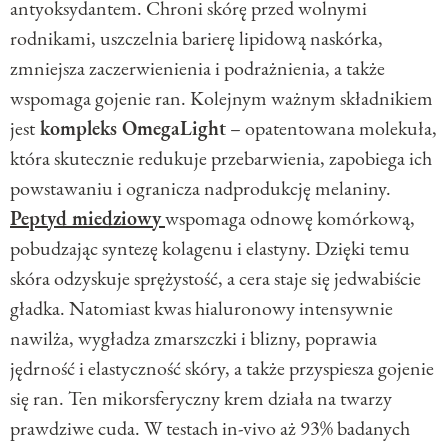
antyoksydantem. Chroni skórę przed wolnymi
rodnikami, uszczelnia barierę lipidową naskórka,
zmniejsza zaczerwienienia i podrażnienia, a także
wspomaga gojenie ran. Kolejnym ważnym składnikiem
jest
kompleks OmegaLight
– opatentowana molekuła,
która skutecznie redukuje przebarwienia, zapobiega ich
powstawaniu i ogranicza nadprodukcję melaniny.
Peptyd miedziowy
wspomaga odnowę komórkową,
pobudzając syntezę kolagenu i elastyny. Dzięki temu
skóra odzyskuje sprężystość, a cera staje się jedwabiście
gładka. Natomiast kwas hialuronowy intensywnie
nawilża, wygładza zmarszczki i blizny, poprawia
jędrność i elastyczność skóry, a także przyspiesza gojenie
się ran. Ten mikorsferyczny krem działa na twarzy
prawdziwe cuda. W testach in-vivo aż 93% badanych