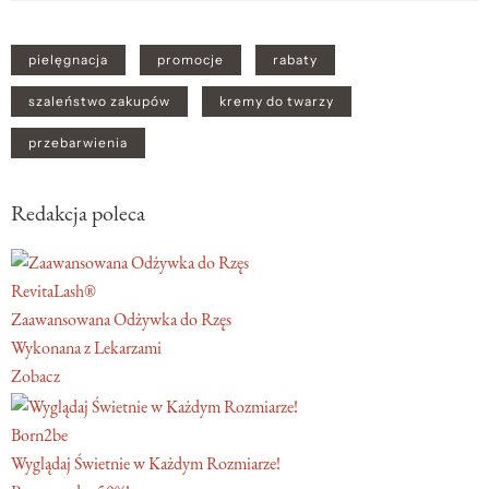
pielęgnacja
promocje
rabaty
szaleństwo zakupów
kremy do twarzy
przebarwienia
Redakcja poleca
RevitaLash®
Zaawansowana Odżywka do Rzęs
Wykonana z Lekarzami
Zobacz
Born2be
Wyglądaj Świetnie w Każdym Rozmiarze!