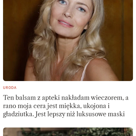
URODA
Ten balsam z apteki nakładam wieczorem, a
rano moja cera jest miękka, ukojona i
gładziutka. Jest lepszy niż luksusowe maski