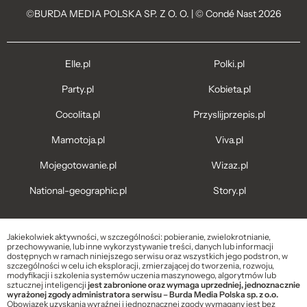
©BURDA MEDIA POLSKA SP. Z O. O. | © Condé Nast 2026
Elle.pl
Polki.pl
Party.pl
Kobieta.pl
Cocolita.pl
Przyslijprzepis.pl
Mamotoja.pl
Viva.pl
Mojegotowanie.pl
Wizaz.pl
National-geographic.pl
Story.pl
Jakiekolwiek aktywności, w szczególności: pobieranie, zwielokrotnianie,
przechowywanie, lub inne wykorzystywanie treści, danych lub informacji
dostępnych w ramach niniejszego serwisu oraz wszystkich jego podstron, w
szczególności w celu ich eksploracji, zmierzającej do tworzenia, rozwoju,
modyfikacji i szkolenia systemów uczenia maszynowego, algorytmów lub
sztucznej inteligencji
jest zabronione oraz wymaga uprzedniej, jednoznacznie
wyrażonej zgody administratora serwisu – Burda Media Polska sp. z o.o.
Obowiązek uzyskania wyraźnej i jednoznacznej zgody wymagany jest bez