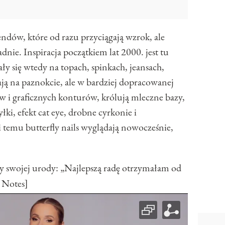
rendów, które od razu przyciągają wzrok, ale
nie. Inspiracja początkiem lat 2000. jest tu
y się wtedy na topach, spinkach, jeansach,
cają na paznokcie, ale w bardziej dopracowanej
 i graficznych konturów, królują mleczne bazy,
i, efekt cat eye, drobne cyrkonie i
 temu butterfly nails wyglądają nowocześnie,
y swojej urody: „Najlepszą radę otrzymałam od
 Notes]