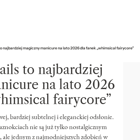
 to najbardziej magiczny manicure na lato 2026 dla fanek „whimsical fairycore”
ails to najbardziej
nicure na lato 2026
himsical fairycore”
ej, bardziej subtelnej i eleganckiej odsłonie.
znokciach nie są już tylko nostalgicznym
 ale jednym z najmodniejszych zdobień w