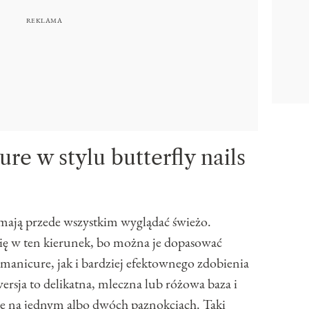
re w stylu butterfly nails
mają przede wszystkim wyglądać świeżo.
 się w ten kierunek, bo można je dopasować
anicure, jak i bardziej efektownego zdobienia
ersja to delikatna, mleczna lub różowa baza i
 na jednym albo dwóch paznokciach. Taki