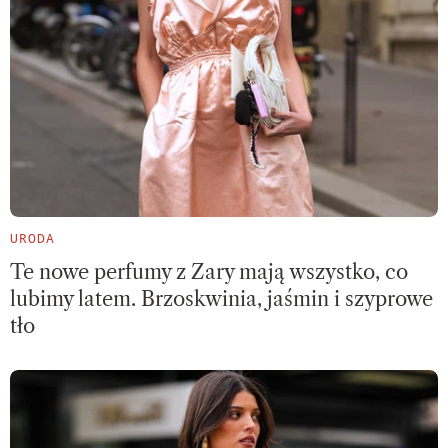
URODA
Te nowe perfumy z Zary mają wszystko, co
lubimy latem. Brzoskwinia, jaśmin i szyprowe
tło