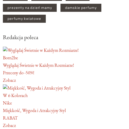
prezenty na dzień mamy
damskie perfumy
perfumy kwiatowe
Redakcja poleca
Born2be
Wyglądaj Świetnie w Każdym Rozmiarze!
Przeceny do -50%!
Zobacz
W 6 Kolorach
Nike
Miękkość, Wygoda i Atrakcyjny Styl
RABAT
Zobacz