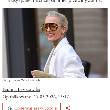
klasykę, ale nie chce pachnieć przewidywalnie.
Getty Images/Moritz Scholz
Paulina Brzozowska
Opublikowano:
19.05.2026, 15:17
Obserwuj nas w Google