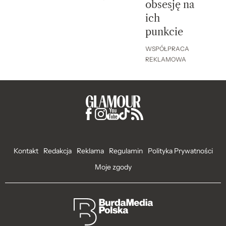
obsesję na
ich
punkcie
WSPÓŁPRACA
REKLAMOWA
Kontakt
Redakcja
Reklama
Regulamin
Polityka Prywatności
Moje zgody