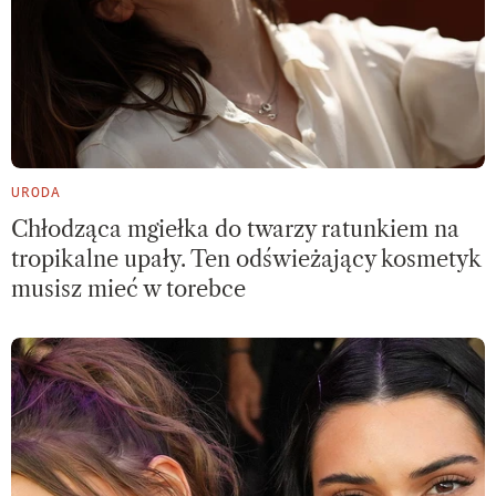
URODA
Chłodząca mgiełka do twarzy ratunkiem na
tropikalne upały. Ten odświeżający kosmetyk
musisz mieć w torebce