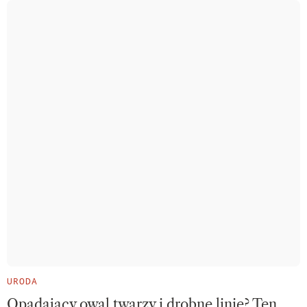
URODA
Opadający owal twarzy i drobne linie? Ten