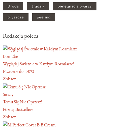
Uroda
trądzik
pielęgnacja twarzy
pryszcze
peeling
Redakcja poleca
Born2be
Wyglądaj Świetnie w Każdym Rozmiarze!
Przeceny do -50%!
Zobacz
Sinsay
Temu Się Nie Oprzesz!
Poznaj Bestsellery
Zobacz