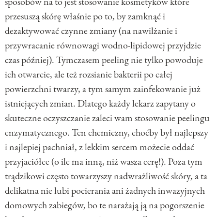
sposobów na to jest stosowanie kosmetyków które
przesuszą skórę właśnie po to, by zamknąć i
dezaktywować czynne zmiany (na nawilżanie i
przywracanie równowagi wodno-lipidowej przyjdzie
czas później). Tymczasem peeling nie tylko powoduje
ich otwarcie, ale też rozsianie bakterii po całej
powierzchni twarzy, a tym samym zainfekowanie już
istniejących zmian. Dlatego każdy lekarz zapytany o
skuteczne oczyszczanie zaleci wam stosowanie peelingu
enzymatycznego. Ten chemiczny, choćby był najlepszy
i najlepiej pachniał, z lekkim sercem możecie oddać
przyjaciółce (o ile ma inną, niż wasza cerę!). Poza tym
trądzikowi często towarzyszy nadwrażliwość skóry, a ta
delikatna nie lubi pocierania ani żadnych inwazyjnych
domowych zabiegów, bo te narażają ją na pogorszenie