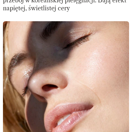
przebój w koreańskiej pielęgnacji. Dają efekt
napiętej, świetlistej cery