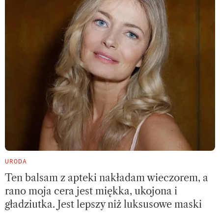
URODA
Ten balsam z apteki nakładam wieczorem, a
rano moja cera jest miękka, ukojona i
gładziutka. Jest lepszy niż luksusowe maski