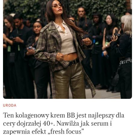
URODA
Ten kolagenowy krem BB jest najlepszy dla
cery dojrzałej 40+. Nawilża jak serum i
zapewnia efekt „fresh focus”