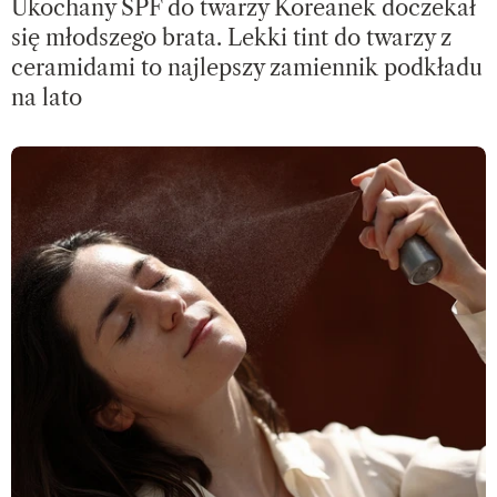
Ukochany SPF do twarzy Koreanek doczekał
się młodszego brata. Lekki tint do twarzy z
ceramidami to najlepszy zamiennik podkładu
na lato