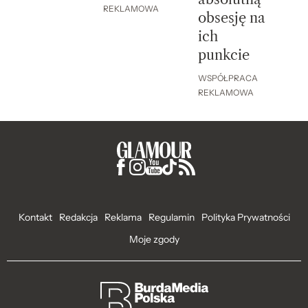
REKLAMOWA
obsesję na
ich
punkcie
WSPÓŁPRACA
REKLAMOWA
Kontakt
Redakcja
Reklama
Regulamin
Polityka Prywatności
Moje zgody