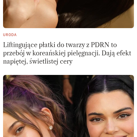
URODA
Liftingujące płatki do twarzy z PDRN to
przebój w koreańskiej pielęgnacji. Dają efekt
napiętej, świetlistej cery