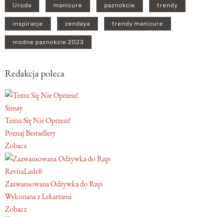
Uroda
manicure
paznokcie
trendy
inspiracje
zendaya
trendy manicure
modne paznokcie 2023
Redakcja poleca
Sinsay
Temu Się Nie Oprzesz!
Poznaj Bestsellery
Zobacz
RevitaLash®
Zaawansowana Odżywka do Rzęs
Wykonana z Lekarzami
Zobacz