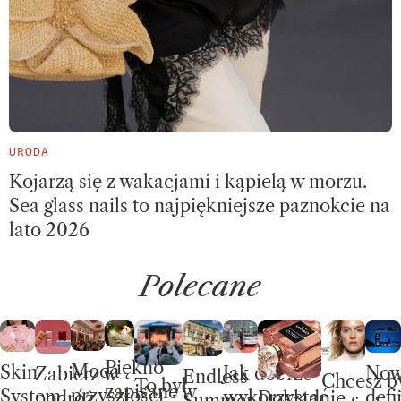
URODA
Kojarzą się z wakacjami i kąpielą w morzu.
Sea glass nails to najpiękniejsze paznokcie na
lato 2026
Polecane
Piękno
Moda
Skin
No
Jak dobrze
Zabierz w
Endless
Chcesz b
To był
zapisane w
przyszłości
System.
defi
wykorzystać
Dokładnie
podróż