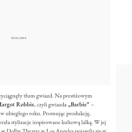
rzyciągnęły tłum gwiazd. Na prestiżowym
argot Robbie
, czyli gwiazda
„Barbie”
–
mów ubiegłego roku. Promując produkcję,
ała stylizacje inspirowane kultową lalką. W jej
k w Dolby Theatre w Los Angeles pojawiła się w