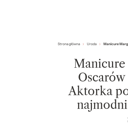
Strona główna
Uroda
Manicure Margo
Manicure
Oscarów 
Aktorka po
najmodni