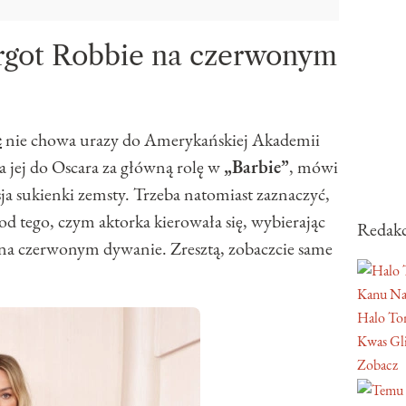
rgot Robbie na czerwonym
e
nie chowa urazy do Amerykańskiej Akademii
 jej do Oscara za główną rolę w
„Barbie”
, mówi
sja sukienki zemsty. Trzeba natomiast zaznaczyć,
e od tego, czym aktorka kierowała się, wybierając
Redakc
ie na czerwonym dywanie. Zresztą, zobaczcie same
Kanu Na
Halo Ton
Kwas Gl
Zobacz