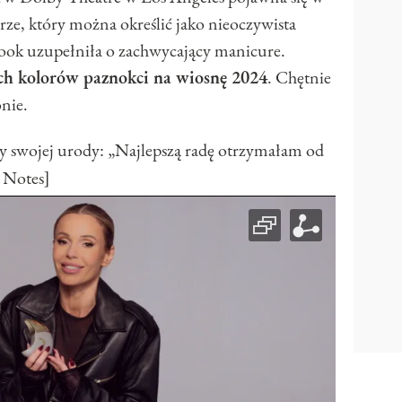
ze, który można określić jako nieoczywista
 look uzupełniła o zachwycający manicure.
ch kolorów paznokci na wiosnę 2024
. Chętnie
onie.
y swojej urody: „Najlepszą radę otrzymałam od
 Notes]