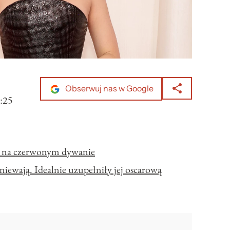
Obserwuj nas w Google
:25
e na czerwonym dywanie
iewają. Idealnie uzupełniły jej oscarową