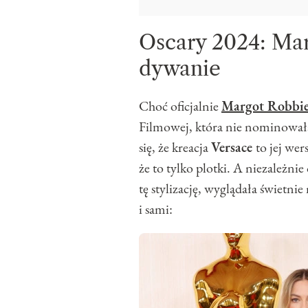
Oscary 2024: Ma
dywanie
Choć oficjalnie
Margot Robbi
Filmowej, która nie nominowała
się, że kreacja
Versace
to jej wer
że to tylko plotki. A niezależni
tę stylizację, wyglądała świetn
i sami: