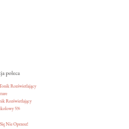
ja poleca
ture
ik Rozświetlający
ikolowy 5%