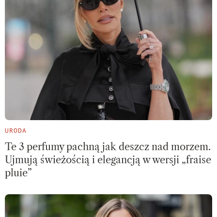
URODA
Te 3 perfumy pachną jak deszcz nad morzem.
Ujmują świeżością i elegancją w wersji „fraise
pluie”