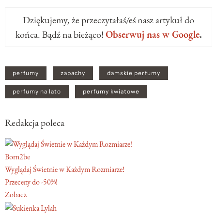
Dziękujemy, że przeczytałaś/eś nasz artykuł do
końca. Bądź na bieżąco!
Obserwuj nas w Google
.
perfumy
zapachy
damskie perfumy
perfumy na lato
perfumy kwiatowe
Redakcja poleca
Born2be
Wyglądaj Świetnie w Każdym Rozmiarze!
Przeceny do -50%!
Zobacz