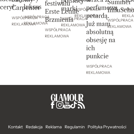
polskiej
Summer
festiwalu
luksus
cery?
perfumową
Carpenter
marki
InfluScho
WSPÓ
WSPÓŁPRACA
Erste Letnie
petardą.
REKL
REKLAMOWA
WSPÓŁPRACA
WSPÓŁPRACA
Brzmienia
WSPÓŁPRACA
WSPÓŁPRACA
Już mam
REKLAMOWA
REKLAMOWA
REKLAMOWA
REKLAMOWA
WSPÓŁPRACA
absolutną
REKLAMOWA
obsesję na
ich
punkcie
WSPÓŁPRACA
REKLAMOWA
Kontakt
Redakcja
Reklama
Regulamin
Polityka Prywatności