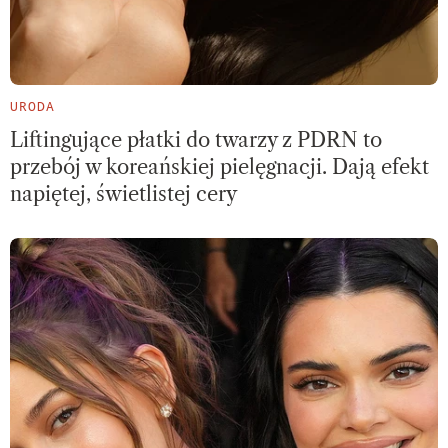
URODA
Liftingujące płatki do twarzy z PDRN to
przebój w koreańskiej pielęgnacji. Dają efekt
napiętej, świetlistej cery