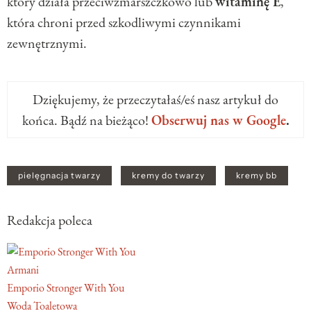
który działa przeciwzmarszczkowo lub
witaminę E
,
która chroni przed szkodliwymi czynnikami
zewnętrznymi.
Dziękujemy, że przeczytałaś/eś nasz artykuł do
końca. Bądź na bieżąco!
Obserwuj nas w Google
.
pielęgnacja twarzy
kremy do twarzy
kremy bb
Redakcja poleca
Armani
Emporio Stronger With You
Woda Toaletowa