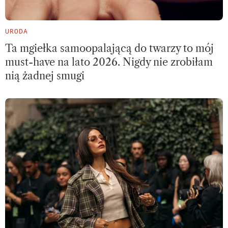
URODA
Ta mgiełka samoopalającą do twarzy to mój
must-have na lato 2026. Nigdy nie zrobiłam
nią żadnej smugi