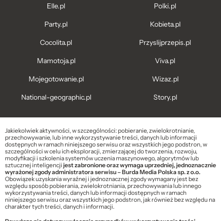
Elle.pl
Polki.pl
Party.pl
Kobieta.pl
Cocolita.pl
Przyslijprzepis.pl
Mamotoja.pl
Viva.pl
Mojegotowanie.pl
Wizaz.pl
National-geographic.pl
Story.pl
Jakiekolwiek aktywności, w szczególności: pobieranie, zwielokrotnianie,
przechowywanie, lub inne wykorzystywanie treści, danych lub informacji
dostępnych w ramach niniejszego serwisu oraz wszystkich jego podstron, w
szczególności w celu ich eksploracji, zmierzającej do tworzenia, rozwoju,
modyfikacji i szkolenia systemów uczenia maszynowego, algorytmów lub
sztucznej inteligencji
jest zabronione oraz wymaga uprzedniej, jednoznacznie
wyrażonej zgody administratora serwisu – Burda Media Polska sp. z o.o.
Obowiązek uzyskania wyraźnej i jednoznacznej zgody wymagany jest bez
względu sposób pobierania, zwielokrotniania, przechowywania lub innego
wykorzystywania treści, danych lub informacji dostępnych w ramach
niniejszego serwisu oraz wszystkich jego podstron, jak również bez względu na
charakter tych treści, danych i informacji.