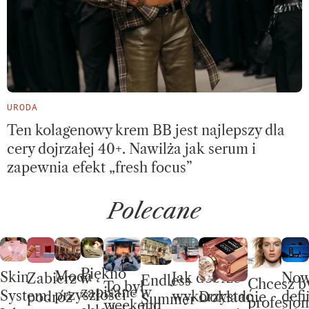
URODA
Ten kolagenowy krem BB jest najlepszy dla
cery dojrzałej 40+. Nawilża jak serum i
zapewnia efekt „fresh focus”
Polecane
Piękno
Moda
Skin
No
Jak dobrze
Zabierz w
Endless
Chcesz b
To był
zapisane w
przyszłości
System.
defi
wykorzystać
Dokładnie
podróż
Summer –
profesjon
weekend