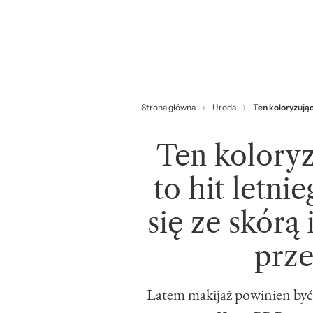
Strona główna
Uroda
Ten koloryzując
Ten kolory
to hit letni
się ze skórą 
prze
Latem makijaż powinien być l