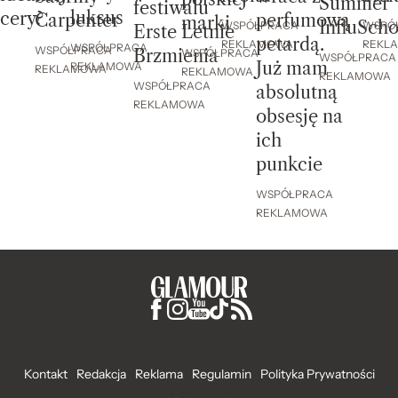
Summer
festiwalu
luksus
cery?
perfumową
Carpenter
marki
InfluScho
WSPÓ
WSPÓŁPRACA
Erste Letnie
petardą.
REKL
REKLAMOWA
WSPÓŁPRACA
WSPÓŁPRACA
Brzmienia
WSPÓŁPRACA
WSPÓŁPRACA
Już mam
REKLAMOWA
REKLAMOWA
REKLAMOWA
REKLAMOWA
WSPÓŁPRACA
absolutną
REKLAMOWA
obsesję na
ich
punkcie
WSPÓŁPRACA
REKLAMOWA
Kontakt
Redakcja
Reklama
Regulamin
Polityka Prywatności