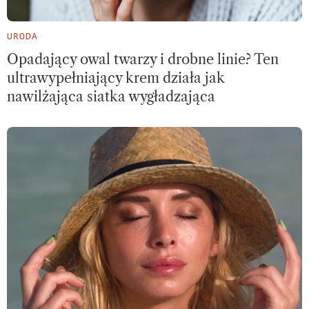
URODA
Opadający owal twarzy i drobne linie? Ten
ultrawypełniający krem działa jak
nawilżająca siatka wygładzająca