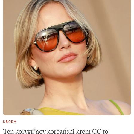
URODA
Ten korygujący koreański krem CC to