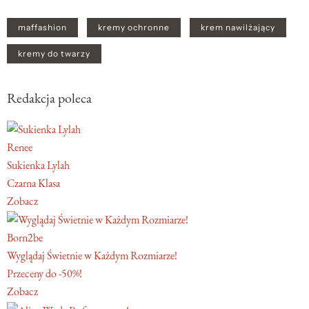
maffashion
kremy ochronne
krem nawilżający
kremy do twarzy
Redakcja poleca
Renee
Sukienka Lylah
Czarna Klasa
Zobacz
Born2be
Wyglądaj Świetnie w Każdym Rozmiarze!
Przeceny do -50%!
Zobacz