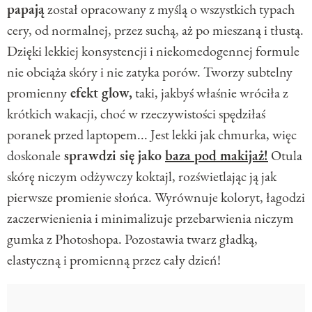
papają
został opracowany z myślą o wszystkich typach
cery, od normalnej, przez suchą, aż po mieszaną i tłustą.
Dzięki lekkiej konsystencji i niekomedogennej formule
nie obciąża skóry i nie zatyka porów. Tworzy subtelny
promienny
efekt glow,
taki, jakbyś właśnie wróciła z
krótkich wakacji, choć w rzeczywistości spędziłaś
poranek przed laptopem... Jest lekki jak chmurka, więc
doskonale
sprawdzi się jako
baza pod makijaż!
Otula
skórę niczym odżywczy koktajl, rozświetlając ją jak
pierwsze promienie słońca. Wyrównuje koloryt, łagodzi
zaczerwienienia i minimalizuje przebarwienia niczym
gumka z Photoshopa. Pozostawia twarz gładką,
elastyczną i promienną przez cały dzień!