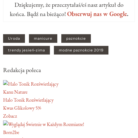
Dziękujemy, że przeczytałaś/eś nasz artykuł do
końca. Bądź na bieżąco!
Obserwuj nas w Google
.
Uroda
manicure
paznokcie
trendy jesień-zima
modne paznokcie 2019
Redakcja poleca
Kanu Nature
Halo Tonik Rozświetlający
Kwas Glikolowy 5%
Zobacz
Born2be