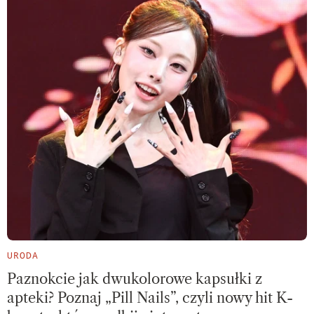
URODA
Paznokcie jak dwukolorowe kapsułki z
apteki? Poznaj „Pill Nails”, czyli nowy hit K-