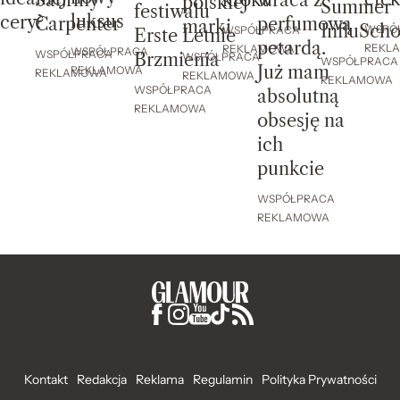
wraca z
Sabriny
polskiej
Summer
festiwalu
luksus
cery?
perfumową
Carpenter
marki
InfluScho
WSPÓ
WSPÓŁPRACA
Erste Letnie
petardą.
REKL
REKLAMOWA
WSPÓŁPRACA
WSPÓŁPRACA
Brzmienia
WSPÓŁPRACA
WSPÓŁPRACA
Już mam
REKLAMOWA
REKLAMOWA
REKLAMOWA
REKLAMOWA
WSPÓŁPRACA
absolutną
REKLAMOWA
obsesję na
ich
punkcie
WSPÓŁPRACA
REKLAMOWA
Kontakt
Redakcja
Reklama
Regulamin
Polityka Prywatności