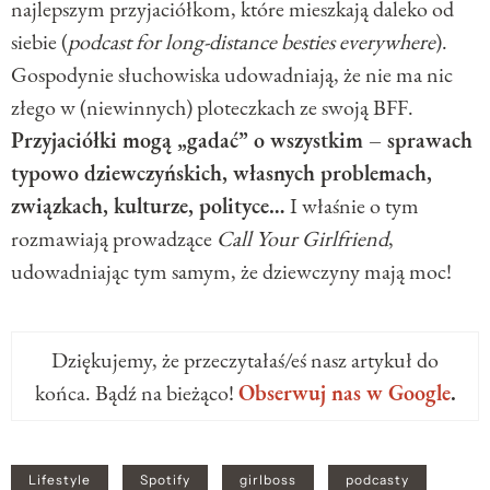
najlepszym przyjaciółkom, które mieszkają daleko od
siebie (
podcast for long-distance besties everywhere
).
Gospodynie słuchowiska udowadniają, że nie ma nic
złego w (niewinnych) ploteczkach ze swoją BFF.
Przyjaciółki mogą „gadać” o wszystkim – sprawach
typowo dziewczyńskich, własnych problemach,
związkach, kulturze, polityce…
I właśnie o tym
rozmawiają prowadzące
Call Your Girlfriend
,
udowadniając tym samym, że dziewczyny mają moc!
Dziękujemy, że przeczytałaś/eś nasz artykuł do
końca. Bądź na bieżąco!
Obserwuj nas w Google
.
Lifestyle
Spotify
girlboss
podcasty