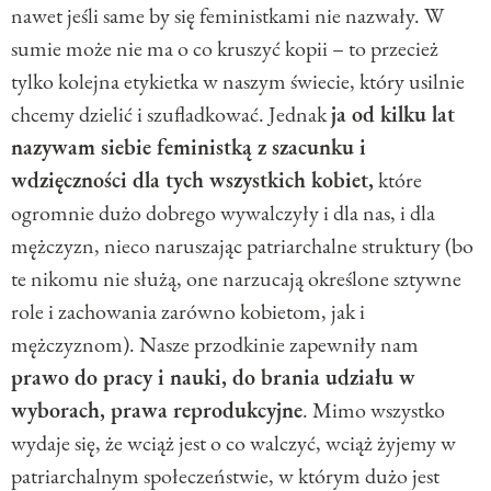
nawet jeśli same by się feministkami nie nazwały. W
sumie może nie ma o co kruszyć kopii – to przecież
tylko kolejna etykietka w naszym świecie, który usilnie
chcemy dzielić i szufladkować. Jednak
ja od kilku lat
nazywam siebie feministką z szacunku i
wdzięczności dla tych wszystkich kobiet,
które
ogromnie dużo dobrego wywalczyły i dla nas, i dla
mężczyzn, nieco naruszając patriarchalne struktury (bo
te nikomu nie służą, one narzucają określone sztywne
role i zachowania zarówno kobietom, jak i
mężczyznom). Nasze przodkinie zapewniły nam
prawo do pracy i nauki, do brania udziału w
wyborach, prawa reprodukcyjne
. Mimo wszystko
wydaje się, że wciąż jest o co walczyć, wciąż żyjemy w
patriarchalnym społeczeństwie, w którym dużo jest