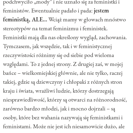
podchwyciło „mody” i nie uznało się za feministki i
feministów. Ewentualnie padało i pada:
jestem
feministką, ALE...
Wciąż mamy w głowach mnóstwo
stereotypów na temat feminizmu i feministek.
Feministki mają dla nas określony wygląd, zachowania.
Tymczasem, jak wszędzie, tak i w feministycznej
rzeczywistości różnimy się od siebie pod wieloma
względami. To z jednej strony. Z drugiej zaś, w mojej
bańce – wielkomiejskiej głównie, ale nie tylko, raczej
takiej, gdzie są dziewczyny i chłopaki z różnych stron
kraju i świata, wrażliwi ludzie, którzy dostrzegają
niesprawiedliwość, którzy są otwarci na różnorodność,
zarówno bardzo młodzi, jak i mocno dojrzali – są
osoby, które bez wahania nazywają się feministkami i
feministami. Może nie jest ich niesamowicie dużo, ale