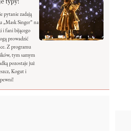
je typy!
e pytanie zadają
u „Mask Singer” na
 i fani bijącego
ogą prowadzić
lsce. Z programu
tników, tym samym
dką pozostaje już
eszcz, Kogut i
 pewni!