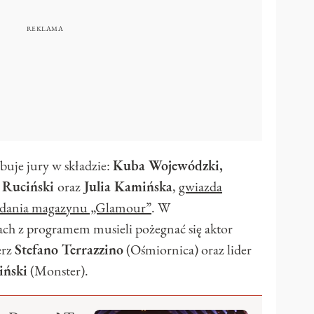
uje jury w składzie:
Kuba Wojewódzki,
r Ruciński
oraz
Julia Kamińska
,
gwiazda
ydania magazynu „Glamour”
. W
ch z programem musieli pożegnać się aktor
erz
Stefano Terrazzino
(Ośmiornica) oraz lider
iński
(Monster).