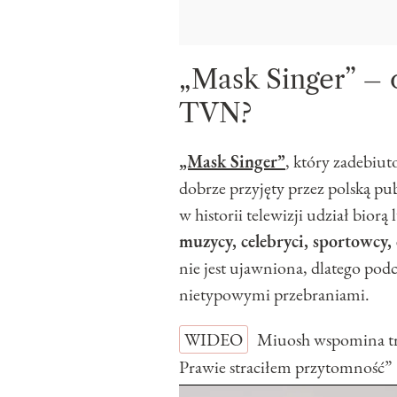
„Mask Singer” – 
TVN?
„Mask Singer”
, który zadebiu
dobrze przyjęty przez polską p
w historii telewizji udział biorą
muzycy, celebryci, sportowcy,
nie jest ujawniona, dlatego pod
nietypowymi przebraniami.
WIDEO
Miuosh wspomina tr
Prawie straciłem przytomność”