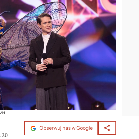
TVN
Obserwuj nas w Google
:20