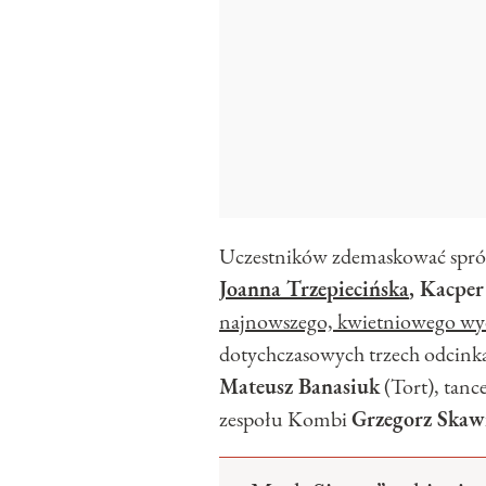
Uczestników zdemaskować sprób
Joanna Trzepiecińska
, Kacpe
najnowszego, kwietniowego w
dotychczasowych trzech odcinka
Mateusz Banasiuk
(Tort), tanc
zespołu Kombi
Grzegorz Skaw