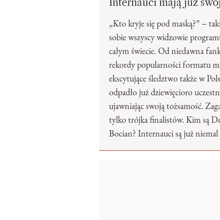
Internauci mają już swo
„Kto kryje się pod maską?” – taki
sobie wszyscy widzowie program
całym świecie. Od niedawna fanki
rekordy popularności formatu m
ekscytujące śledztwo także w Po
odpadło już dziewięcioro uczes
ujawniając swoją tożsamość. Zaga
tylko trójka finalistów. Kim są D
Bocian? Internauci są już niemal