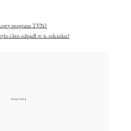
t nowy program TVN?
zyło i kto odpadł w 4. odcinku?