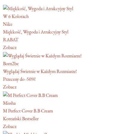
W 6 Kolorach
Nike
Miękkość, Wygoda i Atrakcyjny Styl
RABAT
Zobacz
Born2be
Wyglądaj Świetnie w Każdym Rozmiarze!
Przeceny do -50%!
Zobacz
Missha
M Perfect Cover B.B Cream
Koreański Bestseller
Zobacz