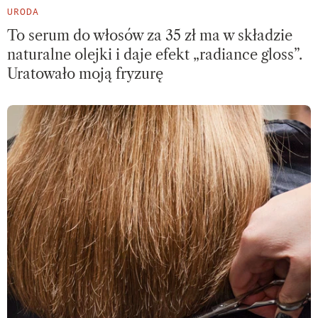
URODA
To serum do włosów za 35 zł ma w składzie
naturalne olejki i daje efekt „radiance gloss”.
Uratowało moją fryzurę