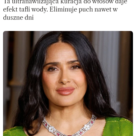
Ta ultranawilżająca kuracja do włosów daje
efekt tafli wody. Eliminuje puch nawet w
duszne dni