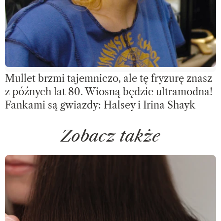
Mullet brzmi tajemniczo, ale tę fryzurę znasz
z późnych lat 80. Wiosną będzie ultramodna!
Fankami są gwiazdy: Halsey i Irina Shayk
Zobacz także