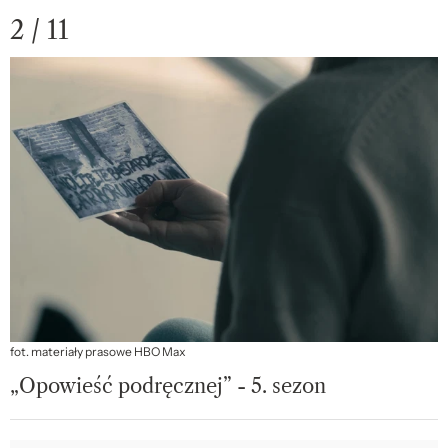
2 / 11
fot. materiały prasowe HBO Max
„Opowieść podręcznej” - 5. sezon