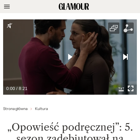
0:00 / 8:21
Strona główna
Kultura
„Opowieść podręcznej”: 5.
sezon zadebiutował na