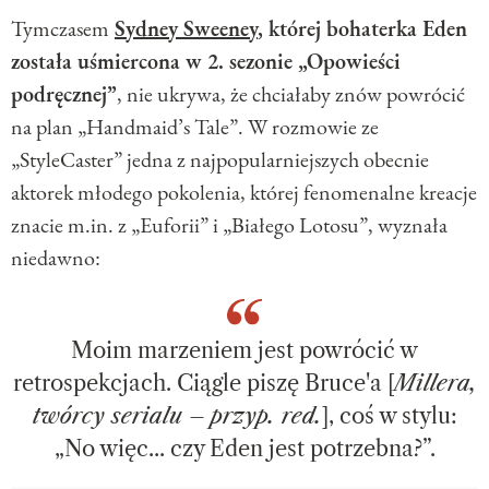
Tymczasem
Sydney Sweeney
, której bohaterka Eden
została uśmiercona w 2. sezonie „Opowieści
podręcznej”
, nie ukrywa, że chciałaby znów powrócić
na plan „Handmaid’s Tale”. W rozmowie ze
„StyleCaster” jedna z najpopularniejszych obecnie
aktorek młodego pokolenia, której fenomenalne kreacje
znacie m.in. z „Euforii” i „Białego Lotosu”, wyznała
niedawno:
Moim marzeniem jest powrócić w
retrospekcjach. Ciągle piszę Bruce'a [
Millera,
twórcy serialu
–
przyp. red.
], coś w stylu:
„No więc... czy Eden jest potrzebna?”.