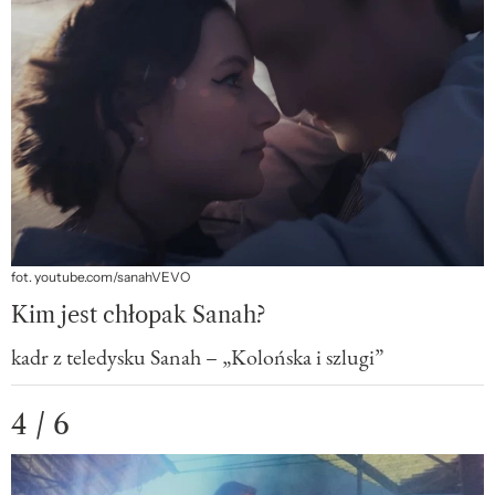
fot. youtube.com/sanahVEVO
Kim jest chłopak Sanah?
kadr z teledysku Sanah – „Kolońska i szlugi”
4 / 6