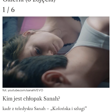
1 / 6
fot. youtube.com/sanahVEVO
Kim jest chłopak Sanah?
kadr z teledysku Sanah – „Kolońska i szlugi”