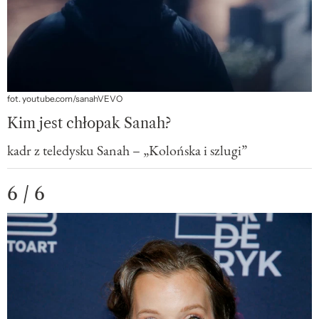
fot. youtube.com/sanahVEVO
Kim jest chłopak Sanah?
kadr z teledysku Sanah – „Kolońska i szlugi”
6 / 6