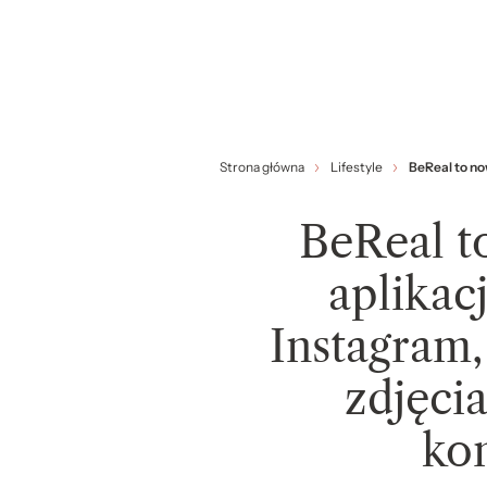
Strona główna
Lifestyle
BeReal to no
BeReal t
aplikac
Instagram,
zdjęci
ko