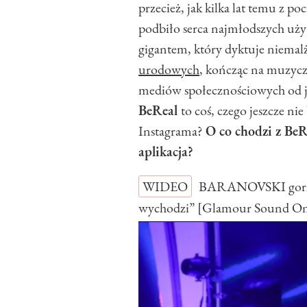
przecież, jak kilka lat temu z p
podbiło serca najmłodszych uż
gigantem, który dyktuje niemalż
urodowych
, kończąc na muzyc
mediów społecznościowych od jak
BeReal
to coś, czego jeszcze n
Instagrama?
O co chodzi z BeR
aplikacja?
WIDEO
BARANOVSKI gorzko
wychodzi” [Glamour Sound O