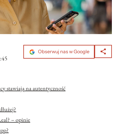
Obserwuj nas w Google
:45
cy stawiają na autentyczność
dłużej?
Real? – opinie
app?