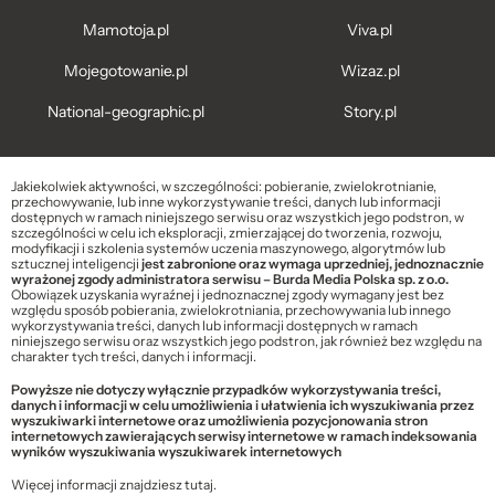
Mamotoja.pl
Viva.pl
Mojegotowanie.pl
Wizaz.pl
National-geographic.pl
Story.pl
Jakiekolwiek aktywności, w szczególności: pobieranie, zwielokrotnianie,
przechowywanie, lub inne wykorzystywanie treści, danych lub informacji
dostępnych w ramach niniejszego serwisu oraz wszystkich jego podstron, w
szczególności w celu ich eksploracji, zmierzającej do tworzenia, rozwoju,
modyfikacji i szkolenia systemów uczenia maszynowego, algorytmów lub
sztucznej inteligencji
jest zabronione oraz wymaga uprzedniej, jednoznacznie
wyrażonej zgody administratora serwisu – Burda Media Polska sp. z o.o.
Obowiązek uzyskania wyraźnej i jednoznacznej zgody wymagany jest bez
względu sposób pobierania, zwielokrotniania, przechowywania lub innego
wykorzystywania treści, danych lub informacji dostępnych w ramach
niniejszego serwisu oraz wszystkich jego podstron, jak również bez względu na
charakter tych treści, danych i informacji.
Powyższe nie dotyczy wyłącznie przypadków wykorzystywania treści,
danych i informacji w celu umożliwienia i ułatwienia ich wyszukiwania przez
wyszukiwarki internetowe oraz umożliwienia pozycjonowania stron
internetowych zawierających serwisy internetowe w ramach indeksowania
wyników wyszukiwania wyszukiwarek internetowych
Więcej informacji znajdziesz
tutaj
.