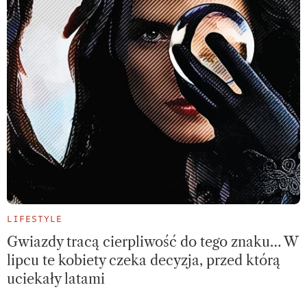
LIFESTYLE
Gwiazdy tracą cierpliwość do tego znaku… W
lipcu te kobiety czeka decyzja, przed którą
uciekały latami