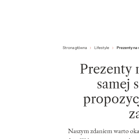
Strona główna
Lifestyle
Prezenty na 
Prezenty 
samej s
propozycj
z
Naszym zdaniem warto okaz