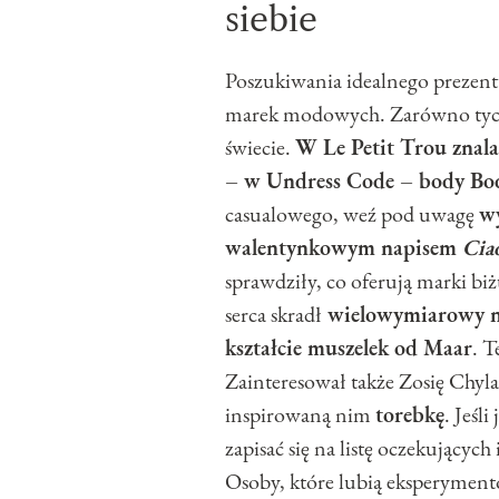
siebie
Poszukiwania idealnego prezen
marek modowych. Zarówno tych 
świecie.
W Le Petit Trou znala
– w Undress Code – body Bod
casualowego, weź pod uwagę
wy
walentynkowym napisem
Cia
sprawdziły, co oferują marki biż
serca skradł
wielowymiarowy na
kształcie muszelek od Maar
. 
Zainteresował także Zosię Chy
inspirowaną nim
torebkę
. Jeśl
zapisać się na listę oczekującyc
Osoby, które lubią eksperymen