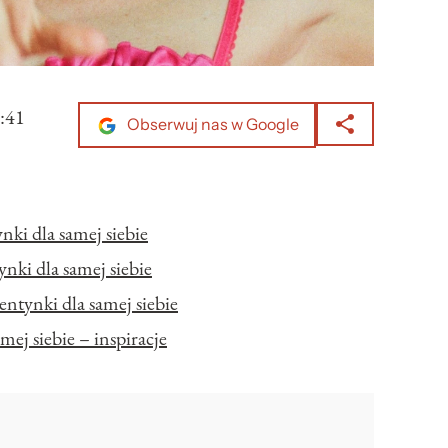
:41
Obserwuj nas w Google
ki dla samej siebie
ki dla samej siebie
entynki dla samej siebie
mej siebie – inspiracje