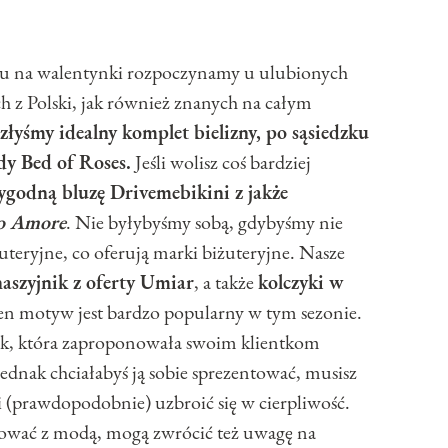
tu na walentynki rozpoczynamy u ulubionych
z Polski, jak również znanych na całym
złyśmy idealny komplet bielizny, po sąsiedzku
y Bed of Roses.
Jeśli wolisz coś bardziej
godną bluzę Drivemebikini z jakże
o Amore
. Nie byłybyśmy sobą, gdybyśmy nie
uteryjne, co oferują marki biżuteryjne. Nasze
szyjnik z oferty Umiar
, a także
kolczyki w
Ten motyw jest bardzo popularny w tym sezonie.
lak, która zaproponowała swoim klientkom
i jednak chciałabyś ją sobie sprezentować, musisz
h i (prawdopodobnie) uzbroić się w cierpliwość.
tować z modą, mogą zwrócić też uwagę na