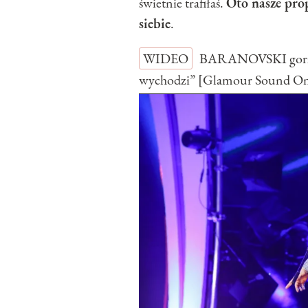
świetnie trafiłaś.
Oto nasze pro
siebie
.
WIDEO
BARANOVSKI gorzko
wychodzi” [Glamour Sound O