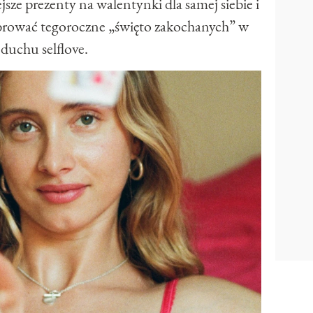
sze prezenty na walentynki dla samej siebie i
ebrować tegoroczne „święto zakochanych” w
duchu selflove.