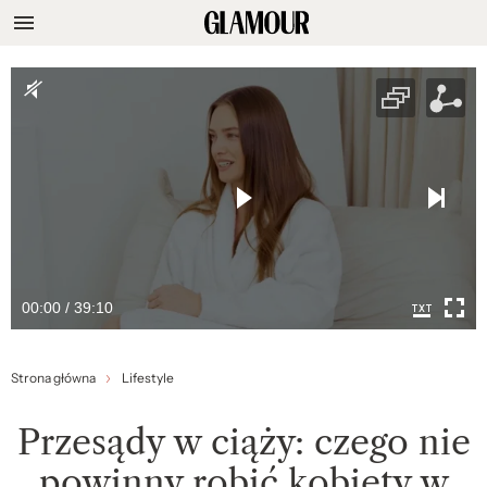
00:00 / 39:10
Strona główna
Lifestyle
Przesądy w ciąży: czego nie
powinny robić kobiety w