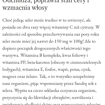
Odchudza, poprawia stan cery i
wzmacnia włosy
Choć jedząc seler może trudno w to uwierzyć, ale
posiada on dwa razy więcej witaminy C niż cytrusy. W
zależności od sposobu przechowywania oaz pory roku
seler może mieć jej nawet do 150 mg w 100g! Ale to
dopiero początek drogocennych właściwości tego
warzywa. Witamina B kompleks, kwas foliowy i
witamina PP, beta-karoten (obecny w ciemnozielonych
łodygach), witamina E, fosfor, wapń, potas, cynk,
magnez oraz żelazo. Tak, o to wszystko uzupełnimy
nasz organizm, pijąc wspomniany przez Sandrę sok z
selera. Wypita na czczo szklanka oczyszcza organizm,
przyczynia się do likwidacji obrzęków, nawilżenia i
zwiększenia gładkości skóry oraz wzmocnienia włosów.