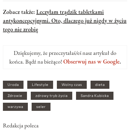
Zobacz także:
Leczyłam trądzik tabletkami
antykoncepcyjnymi. Oto, dlaczego już nigdy w życiu
tego nie zrobię
Dziękujemy, że przeczytałaś/eś nasz artykuł do
końca. Bądź na bieżąco!
Obserwuj nas w Google
.
Uroda
Lifestyle
Wolny czas
dieta
Zdrowie
zdrowy tryb życia
Sandra Kubicka
warzywa
seler
Redakcja poleca