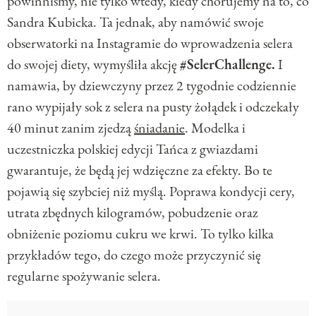
powinniśmy, nie tylko wtedy, kiedy chorujemy na to, co
Sandra Kubicka. Ta jednak, aby namówić swoje
obserwatorki na Instagramie do wprowadzenia selera
do swojej diety, wymyśliła akcję
#SelerChallenge.
I
namawia, by dziewczyny przez 2 tygodnie codziennie
rano wypijały sok z selera na pusty żołądek i odczekały
40 minut zanim zjedzą
śniadanie
. Modelka i
uczestniczka polskiej edycji Tańca z gwiazdami
gwarantuje, że będą jej wdzięczne za efekty. Bo te
pojawią się szybciej niż myślą. Poprawa kondycji cery,
utrata zbędnych kilogramów, pobudzenie oraz
obniżenie poziomu cukru we krwi. To tylko kilka
przykładów tego, do czego może przyczynić się
regularne spożywanie selera.