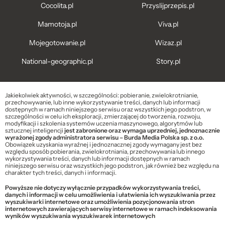
Cocolita.pl
Przyslijprzepis.pl
Mamotoja.pl
Viva.pl
Mojegotowanie.pl
Wizaz.pl
National-geographic.pl
Story.pl
Jakiekolwiek aktywności, w szczególności: pobieranie, zwielokrotnianie,
przechowywanie, lub inne wykorzystywanie treści, danych lub informacji
dostępnych w ramach niniejszego serwisu oraz wszystkich jego podstron, w
szczególności w celu ich eksploracji, zmierzającej do tworzenia, rozwoju,
modyfikacji i szkolenia systemów uczenia maszynowego, algorytmów lub
sztucznej inteligencji
jest zabronione oraz wymaga uprzedniej, jednoznacznie
wyrażonej zgody administratora serwisu – Burda Media Polska sp. z o.o.
Obowiązek uzyskania wyraźnej i jednoznacznej zgody wymagany jest bez
względu sposób pobierania, zwielokrotniania, przechowywania lub innego
wykorzystywania treści, danych lub informacji dostępnych w ramach
niniejszego serwisu oraz wszystkich jego podstron, jak również bez względu na
charakter tych treści, danych i informacji.
Powyższe nie dotyczy wyłącznie przypadków wykorzystywania treści,
danych i informacji w celu umożliwienia i ułatwienia ich wyszukiwania przez
wyszukiwarki internetowe oraz umożliwienia pozycjonowania stron
internetowych zawierających serwisy internetowe w ramach indeksowania
wyników wyszukiwania wyszukiwarek internetowych