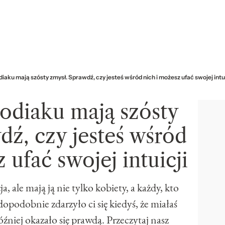
diaku mają szósty zmysł. Sprawdź, czy jesteś wśród nich i możesz ufać swojej intui
zodiaku mają szósty
dź, czy jesteś wśród
 ufać swojej intuicji
a, ale mają ją nie tylko kobiety, a każdy, kto
opodobnie zdarzyło ci się kiedyś, że miałaś
óźniej okazało się prawdą. Przeczytaj nasz