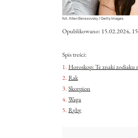
fot. Allen Berezovsky / Getty Images
Opublikowano:
15.02.2024, 15
Spis treści:
Horoskop: Te znaki zodiaku m
Rak
Skorpion
Waga
Ryby