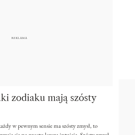
ki zodiaku mają szósty
ażdy w pewnym sensie ma szósty zmysł, to
yzują się po prostu lepszą intuicją. Szósty zmysł