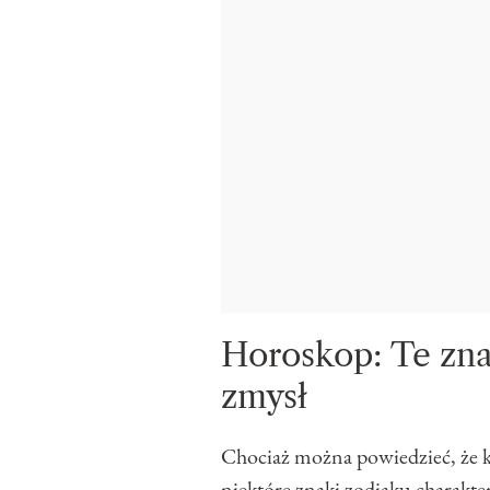
Horoskop: Te zna
zmysł
Chociaż można powiedzieć, że k
niektóre znaki zodiaku charakter