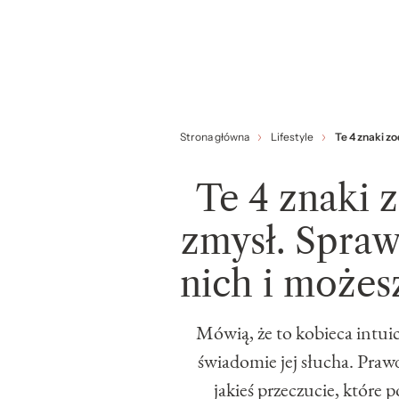
Strona główna
Lifestyle
Te 4 znaki zo
Te 4 znaki 
zmysł. Spraw
nich i możesz
Mówią, że to kobieca intuicj
świadomie jej słucha. Prawd
jakieś przeczucie, które p