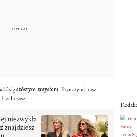
lić się
szóstym zmysłem
. Przeczytaj nasz
ch zaliczasz.
Redakc
iej niezwykła
Sinsay
 znajdziesz
Temu Się
ku