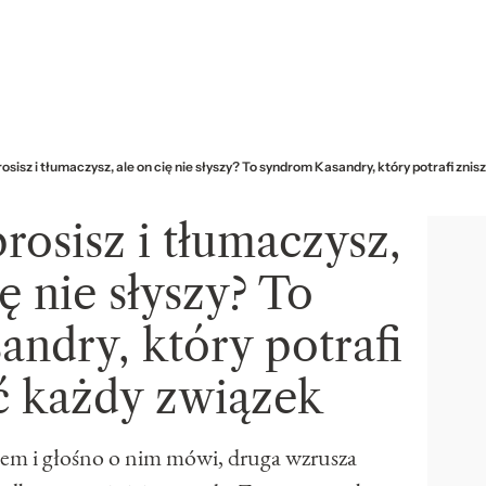
osisz i tłumaczysz, ale on cię nie słyszy? To syndrom Kasandry, który potrafi zni
rosisz i tłumaczysz,
ię nie słyszy? To
ndry, który potrafi
ć każdy związek
lem i głośno o nim mówi, druga wzrusza