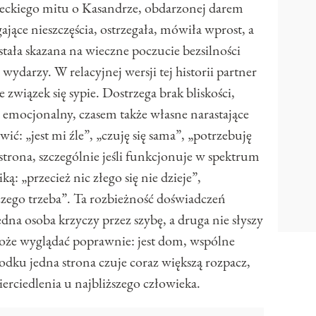
ckiego mitu o Kasandrze, obdarzonej darem
jące nieszczęścia, ostrzegała, mówiła wprost, a
stała skazana na wieczne poczucie bezsilności
wydarzy. W relacyjnej wersji tej historii partner
związek się sypie. Dostrzega brak bliskości,
 emocjonalny, czasem także własne narastające
ć: „jest mi źle”, „czuję się sama”, „potrzebuję
strona, szczególnie jeśli funkcjonuje w spektrum
: „przecież nic złego się nie dzieje”,
czego trzeba”. Ta rozbieżność doświadczeń
dna osoba krzyczy przez szybę, a druga nie słyszy
oże wyglądać poprawnie: jest dom, wspólne
dku jedna strona czuje coraz większą rozpacz,
erciedlenia u najbliższego człowieka.