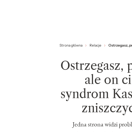
Strona główna
Relacje
Ostrzegasz, pr
Ostrzegasz, p
ale on c
syndrom Kasa
zniszczy
Jedna strona widzi prob