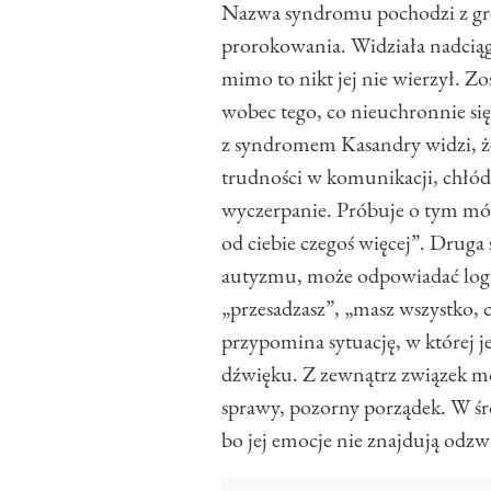
Nazwa syndromu pochodzi z gre
prorokowania. Widziała nadciąga
mimo to nikt jej nie wierzył. Zo
wobec tego, co nieuchronnie się 
z syndromem Kasandry widzi, że 
trudności w komunikacji, chłód
wyczerpanie. Próbuje o tym mówi
od ciebie czegoś więcej”. Druga 
autyzmu, może odpowiadać logiką
„przesadzasz”, „masz wszystko, 
przypomina sytuację, w której je
dźwięku. Z zewnątrz związek m
sprawy, pozorny porządek. W śro
bo jej emocje nie znajdują odzwi