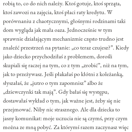
robią to, co do nich należy. Ktoś gotuje, ktoś sprząta,
ktoś zawozi na zajęcia, ktoś płaci raty kredytu. W
porównaniu z chaotycznymi, głośnymi rodzinami taki
dom wygląda jak mała oaza. Jednocześnie w tym
sprawnie działającym mechanizmie często trudno jest
znaleźć przestrzeń na pytanie: „co teraz czujesz?”. Kiedy
jako dziecko przychodziłaś z problemem, dorośli
skupiali się raczej na tym, co z tym „zrobić”, niż na tym,
jak to przeżywasz. Jeśli płakałaś po kłótni z koleżanką,
słyszałaś, że „jutro o tym zapomnisz” albo że
„dziewczynki tak mają”. Gdy bałaś się występu,
dostawałaś wykład o tym, jak ważne jest, żeby się nie
przejmować. Niby nic strasznego. Ale dla dziecka to
jasny komunikat: moje uczucia nie są czymś, przy czym
można ze mną pobyć. Za którymś razem zaczynasz więc