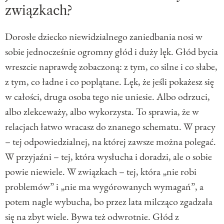
związkach?
Dorosłe dziecko niewidzialnego zaniedbania nosi w
sobie jednocześnie ogromny głód i duży lęk. Głód bycia
wreszcie naprawdę zobaczoną: z tym, co silne i co słabe,
z tym, co ładne i co poplątane. Lęk, że jeśli pokażesz się
w całości, druga osoba tego nie uniesie. Albo odrzuci,
albo zlekceważy, albo wykorzysta. To sprawia, że w
relacjach łatwo wracasz do znanego schematu. W pracy
– tej odpowiedzialnej, na której zawsze można polegać.
W przyjaźni – tej, która wysłucha i doradzi, ale o sobie
powie niewiele. W związkach – tej, która „nie robi
problemów” i „nie ma wygórowanych wymagań”, a
potem nagle wybucha, bo przez lata milcząco zgadzała
się na zbyt wiele. Bywa też odwrotnie. Głód z