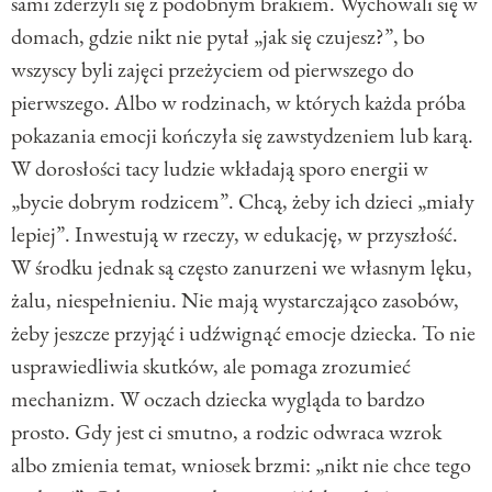
sami zderzyli się z podobnym brakiem. Wychowali się w
domach, gdzie nikt nie pytał „jak się czujesz?”, bo
wszyscy byli zajęci przeżyciem od pierwszego do
pierwszego. Albo w rodzinach, w których każda próba
pokazania emocji kończyła się zawstydzeniem lub karą.
W dorosłości tacy ludzie wkładają sporo energii w
„bycie dobrym rodzicem”. Chcą, żeby ich dzieci „miały
lepiej”. Inwestują w rzeczy, w edukację, w przyszłość.
W środku jednak są często zanurzeni we własnym lęku,
żalu, niespełnieniu. Nie mają wystarczająco zasobów,
żeby jeszcze przyjąć i udźwignąć emocje dziecka. To nie
usprawiedliwia skutków, ale pomaga zrozumieć
mechanizm. W oczach dziecka wygląda to bardzo
prosto. Gdy jest ci smutno, a rodzic odwraca wzrok
albo zmienia temat, wniosek brzmi: „nikt nie chce tego