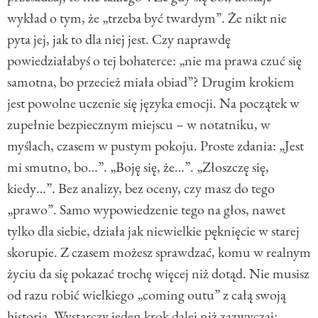
wykład o tym, że „trzeba być twardym”. Że nikt nie
pyta jej, jak to dla niej jest. Czy naprawdę
powiedziałabyś o tej bohaterce: „nie ma prawa czuć się
samotna, bo przecież miała obiad”? Drugim krokiem
jest powolne uczenie się języka emocji. Na początek w
zupełnie bezpiecznym miejscu – w notatniku, w
myślach, czasem w pustym pokoju. Proste zdania: „Jest
mi smutno, bo…”. „Boję się, że…”. „Złoszczę się,
kiedy…”. Bez analizy, bez oceny, czy masz do tego
„prawo”. Samo wypowiedzenie tego na głos, nawet
tylko dla siebie, działa jak niewielkie pęknięcie w starej
skorupie. Z czasem możesz sprawdzać, komu w realnym
życiu da się pokazać trochę więcej niż dotąd. Nie musisz
od razu robić wielkiego „coming outu” z całą swoją
historią. Wystarczy jeden krok dalej niż zazwyczaj: