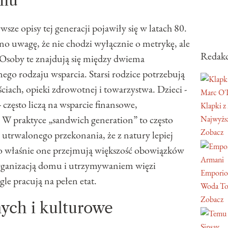
emu
wsze opisy tej generacji pojawiły się w latach 80.
 uwagę, że nie chodzi wyłącznie o metrykę, ale
Redakc
 Osoby te znajdują się między dwiema
go rodzaju wsparcia. Starsi rodzice potrzebują
ach, opieki zdrowotnej i towarzystwa. Dzieci -
Marc O'
- często liczą na wsparcie finansowe,
Klapki z
W praktyce „sandwich generation” to często
Najwyższ
Zobacz
e utrwalonego przekonania, że z natury lepiej
 to właśnie one przejmują większość obowiązków
Armani
organizacją domu i utrzymywaniem więzi
Emporio
le pracują na pełen etat.
Woda To
Zobacz
nych i kulturowe
Sinsay