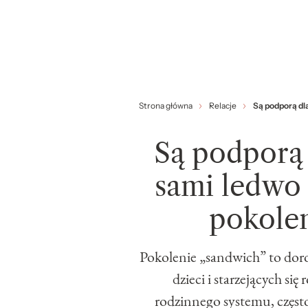
Strona główna
Relacje
Są podporą dl
Są podporą 
sami ledwo 
pokole
Pokolenie „sandwich” to doroś
dzieci i starzejących s
rodzinnego systemu, często 