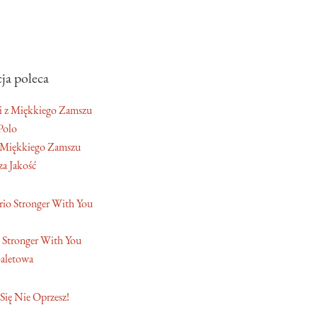
ja poleca
Polo
 Miękkiego Zamszu
a Jakość
 Stronger With You
aletowa