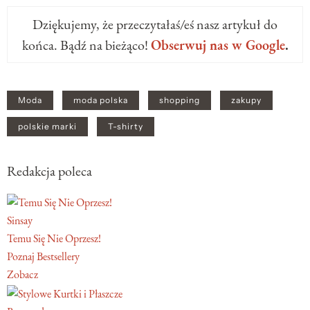
Dziękujemy, że przeczytałaś/eś nasz artykuł do
końca. Bądź na bieżąco!
Obserwuj nas w Google
.
Moda
moda polska
shopping
zakupy
polskie marki
T-shirty
Redakcja poleca
Sinsay
Temu Się Nie Oprzesz!
Poznaj Bestsellery
Zobacz