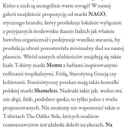
Które z nich są szczególnie warte uwagi? W naszej
galerii znajdziecie propozycję od marki
NAGO
,
etycznego brandu, który produkuje lokalnie wyłącznie
z przyjaznych środowisku tkanin (takich jak właśnie
bawełna organiczna) i podejmuje wszelkie starania, by
produkcja ubrań pozostawiała minimalny ślad na naszej
planecie. Wśród naszych ulubieńców znajdują się także
białe T-shirty marki
Momu
z haftami inspirowanymi
roślinami tropikalnymi, Fridą, Starożytną Grecją czy
kobietami. Feministyczny przekaz mają także koszulki
polskiej marki
Shameless
. Nadruki takie jak:
wolno mi
,
nie drąż
,
hide,
podobno spoko
, to tylko jedne z wielu
proponowanych. Nie możemy nie wspomnieć także o
T-shirtach The Odder Side, których znakiem
rozpoznawczym jest głęboki dekolt na plecach.
Na