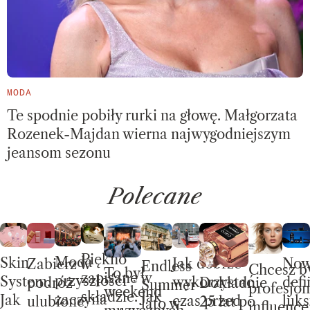
MODA
Te spodnie pobiły rurki na głowę. Małgorzata
Rozenek-Majdan wierna najwygodniejszym
jeansom sezonu
Polecane
Piękno
Moda
Skin
No
Jak dobrze
Zabierz w
Endless
Chcesz b
To był
zapisane w
przyszłości
System.
defi
wykorzystać
Dokładnie
podróż
Summer –
profesjon
weekend
składzie. Jak
zaczyna
Jak
luks
czas przed
25 lat po
ulubione
lato w
influence