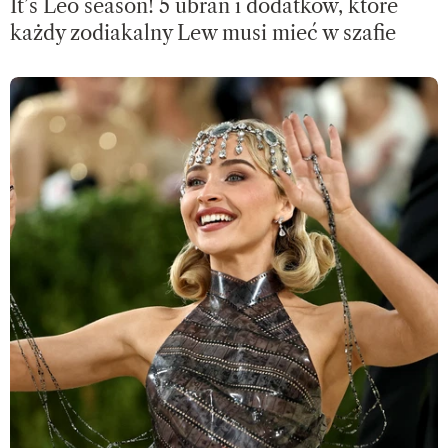
It’s Leo season! 5 ubrań i dodatków, które
każdy zodiakalny Lew musi mieć w szafie