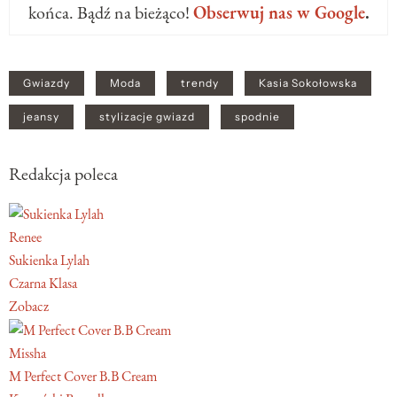
końca. Bądź na bieżąco!
Obserwuj nas w Google
.
Gwiazdy
Moda
trendy
Kasia Sokołowska
jeansy
stylizacje gwiazd
spodnie
Redakcja poleca
Renee
Sukienka Lylah
Czarna Klasa
Zobacz
Missha
M Perfect Cover B.B Cream