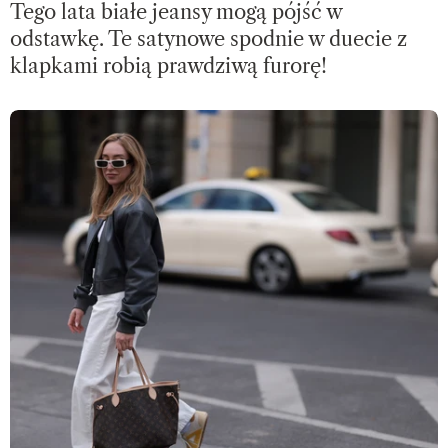
Tego lata białe jeansy mogą pójść w
odstawkę. Te satynowe spodnie w duecie z
klapkami robią prawdziwą furorę!