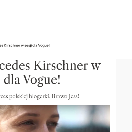
s Kirschner w sesji dla Vogue!
rcedes Kirschner w
i dla Vogue!
es polskiej blogerki. Brawo Jess!