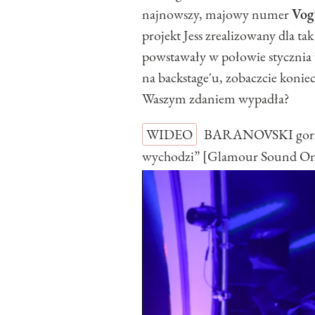
najnowszy, majowy numer
Vog
projekt Jess zrealizowany dla ta
powstawały w połowie stycznia w B
na backstage'u, zobaczcie koni
Waszym zdaniem wypadła?
WIDEO
BARANOVSKI gorzko
wychodzi” [Glamour Sound O