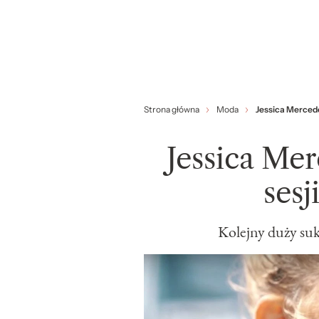
Strona główna
Moda
Jessica Mercede
Jessica Me
sesj
Kolejny duży sukc