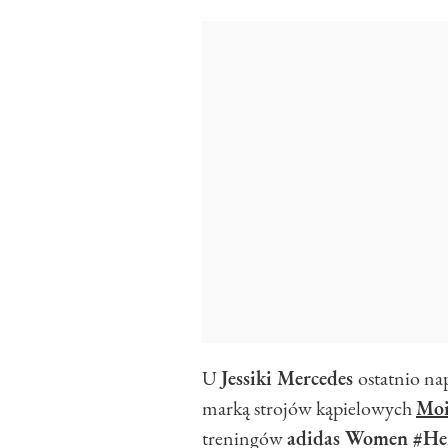
U
Jessiki Mercedes
ostatnio na
marką strojów kąpielowych
Moi
treningów
adidas Women #He