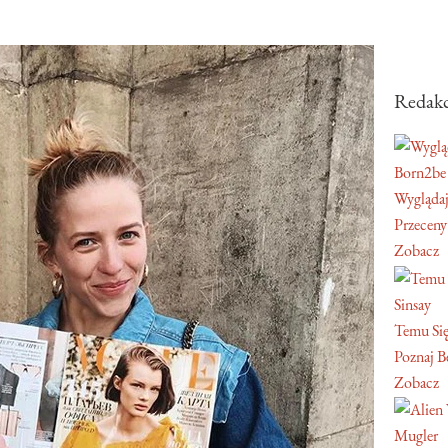
Redakc
Born2be
Wyglądaj
Przeceny
Zobacz
Sinsay
Temu Się
Poznaj Be
Zobacz
Mugler