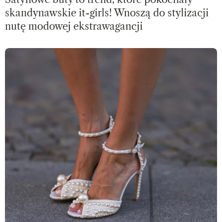
skandynawskie it-girls! Wnoszą do stylizacji
nutę modowej ekstrawagancji