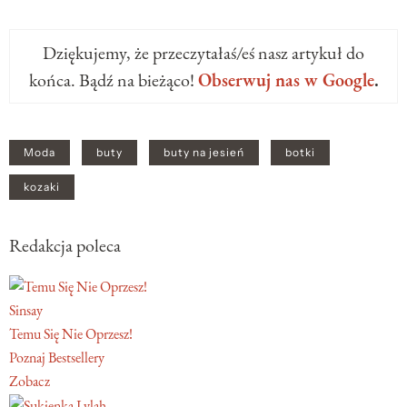
Dziękujemy, że przeczytałaś/eś nasz artykuł do
końca. Bądź na bieżąco!
Obserwuj nas w Google
.
Moda
buty
buty na jesień
botki
kozaki
Redakcja poleca
Sinsay
Temu Się Nie Oprzesz!
Poznaj Bestsellery
Zobacz