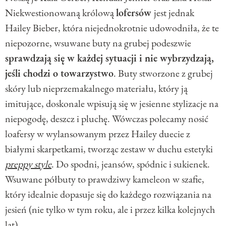
Niekwestionowaną królową
lofersów
jest jednak
Hailey Bieber, która niejednokrotnie udowodniła, że te
niepozorne, wsuwane buty na grubej podeszwie
sprawdzają się w każdej sytuacji i nie wybrzydzają,
jeśli chodzi o towarzystwo
. Buty stworzone z grubej
skóry lub nieprzemakalnego materiału, który ją
imitujące, doskonale wpisują się w jesienne stylizacje na
niepogodę, deszcz i pluchę. Wówczas polecamy nosić
loafersy w wylansowanym przez Hailey duecie z
białymi skarpetkami, tworząc zestaw w duchu estetyki
preppy style
. Do spodni, jeansów, spódnic i sukienek.
Wsuwane półbuty to prawdziwy kameleon w szafie,
który idealnie dopasuje się do każdego rozwiązania na
jesień (nie tylko w tym roku, ale i przez kilka kolejnych
lat).