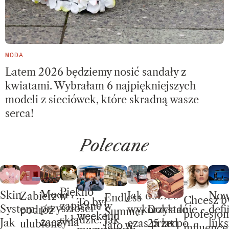
MODA
Latem 2026 będziemy nosić sandały z
kwiatami. Wybrałam 6 najpiękniejszych
modeli z sieciówek, które skradną wasze
serca!
Polecane
Piękno
Moda
Skin
No
Jak dobrze
Zabierz w
Endless
Chcesz b
To był
zapisane w
przyszłości
System.
defi
wykorzystać
Dokładnie
podróż
Summer –
profesjon
weekend
składzie. Jak
zaczyna
Jak
luks
czas przed
25 lat po
ulubione
lato w
influence