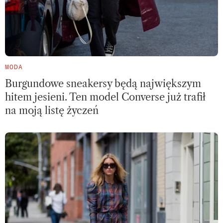
MODA
Burgundowe sneakersy będą największym
hitem jesieni. Ten model Converse już trafił
na moją listę życzeń