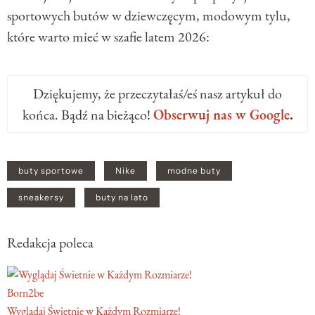
sportowych butów w dziewczęcym, modowym tylu,
które warto mieć w szafie latem 2026:
Dziękujemy, że przeczytałaś/eś nasz artykuł do
końca. Bądź na bieżąco!
Obserwuj nas w Google
.
buty sportowe
Nike
modne buty
sneakersy
buty na lato
Redakcja poleca
Born2be
Wyglądaj Świetnie w Każdym Rozmiarze!