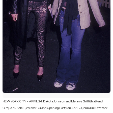
NEW YORK CITY – APRIL 24: Dakota Johnson and Melanie Griffith attend
Cirque du Soleil „Varekai” Grand Opening Party on April 24, 2003 in New York