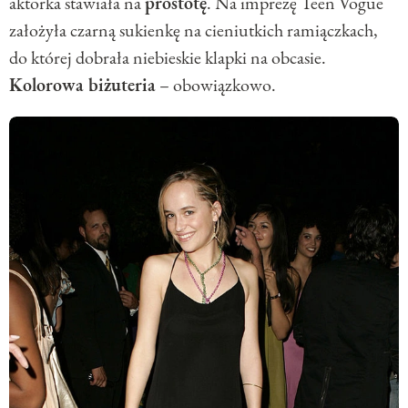
aktorka stawiała na
prostotę
. Na imprezę Teen Vogue
założyła czarną sukienkę na cieniutkich ramiączkach,
do której dobrała niebieskie klapki na obcasie.
Kolorowa biżuteria
– obowiązkowo.