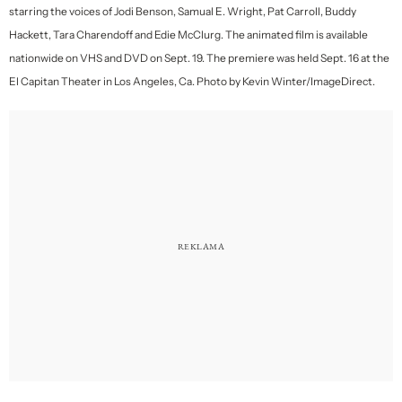
starring the voices of Jodi Benson, Samual E. Wright, Pat Carroll, Buddy
Hackett, Tara Charendoff and Edie McClurg. The animated film is available
nationwide on VHS and DVD on Sept. 19. The premiere was held Sept. 16 at the
El Capitan Theater in Los Angeles, Ca. Photo by Kevin Winter/ImageDirect.