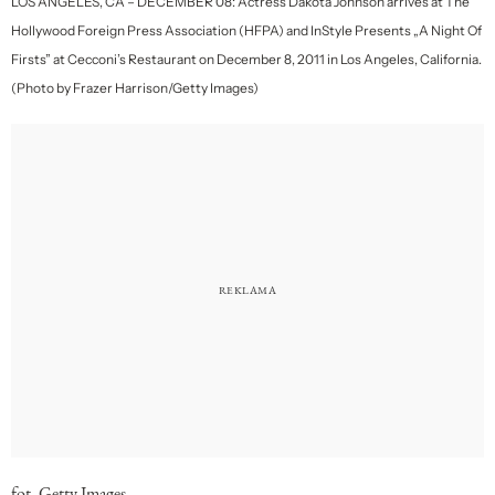
LOS ANGELES, CA – DECEMBER 08: Actress Dakota Johnson arrives at The
Hollywood Foreign Press Association (HFPA) and InStyle Presents „A Night Of
Firsts” at Cecconi’s Restaurant on December 8, 2011 in Los Angeles, California.
(Photo by Frazer Harrison/Getty Images)
fot. Getty Images