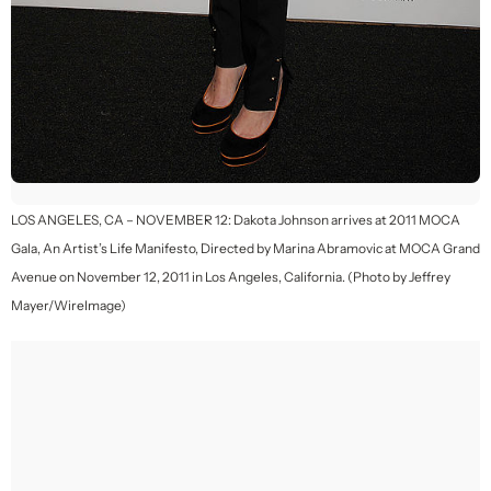
LOS ANGELES, CA – NOVEMBER 12: Dakota Johnson arrives at 2011 MOCA
Gala, An Artist’s Life Manifesto, Directed by Marina Abramovic at MOCA Grand
Avenue on November 12, 2011 in Los Angeles, California. (Photo by Jeffrey
Mayer/WireImage)