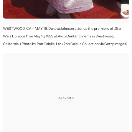
WESTWOOD, CA – MAY 16: Dakota Johnson attends the premiere of „Star
Wars Episode I” on May 16, 1999 at Avco Center Cinema in Westwood,
California. (Photo by Ron Galella, Ltd./Ron Galella Collection via Getty Images)