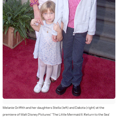
Melanie Griffith and her daughters Stella (left) and Dakota (right) at the
premiere of Walt Disney Pictures’ 'The Little Mermaid II: Return to the Sea’