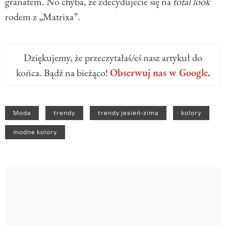
granatem. No chyba, że zdecydujecie się na
total look
rodem z „Matrixa”.
Dziękujemy, że przeczytałaś/eś nasz artykuł do
końca. Bądź na bieżąco!
Obserwuj nas w Google
.
Moda
trendy
trendy jesień-zima
kolory
modne kolory