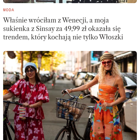
MODA
Właśnie wróciłam z Wenecji, a moja
sukienka z Sinsay za 49,99 zł okazała się
trendem, który kochają nie tylko Włoszki