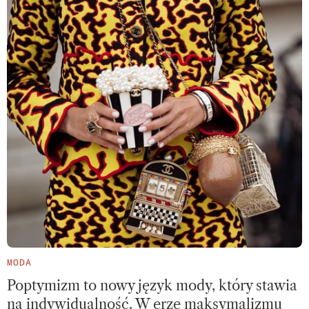
MODA
Poptymizm to nowy język mody, który stawia
na indywidualność. W erze maksymalizmu