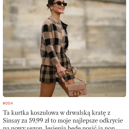
MODA
Ta kurtka koszulowa w drwalską kratę z
Sinsay za 59,99 zł to moje najlepsze odkrycie
na nowy sezon. Jesienią będę nosić ją non